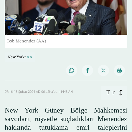
Bob Menendez (AA)
New York:
AA
T
07:16-15 Şubat 2024 AD ـ 06 Sha’ban 1445 AH
T
New York Güney Bölge Mahkemesi
savcıları, rüşvetle suçladıkları Menendez
hakkında tutuklama emri taleplerini