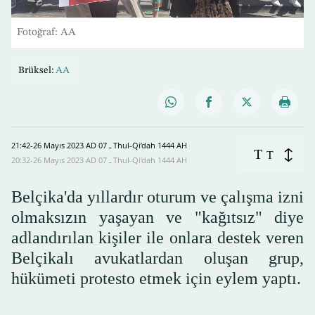
Fotoğraf: AA
Brüksel:
AA
21:42-26 Mayıs 2023 AD ـ 07 Thul-Qi’dah 1444 AH
T
T
20:32-26 Mayıs 2023 AD ـ 07 Thul-Qi’dah 1444 AH
Belçika'da yıllardır oturum ve çalışma izni
olmaksızın yaşayan ve "kağıtsız" diye
adlandırılan kişiler ile onlara destek veren
Belçikalı avukatlardan oluşan grup,
hükümeti protesto etmek için eylem yaptı.