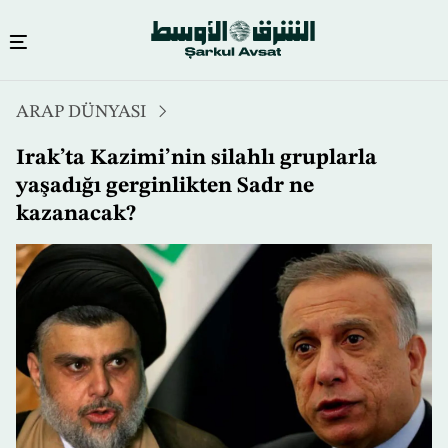
Ana
ARAP DÜNYASI
içeriğe
atla
Irak’ta Kazimi’nin silahlı gruplarla
yaşadığı gerginlikten Sadr ne
kazanacak?