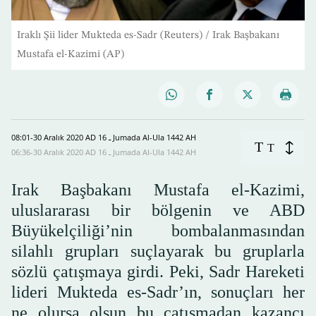
Iraklı Şii lider Mukteda es-Sadr (Reuters) / Irak Başbakanı
Mustafa el-Kazimi (AP)
08:01-30 Aralık 2020 AD ـ 16 Jumada Al-Ula 1442 AH
T
T
06:36-30 Aralık 2020 AD ـ 16 Jumada Al-Ula 1442 AH
Irak Başbakanı Mustafa el-Kazimi,
uluslararası bir bölgenin ve ABD
Büyükelçiliği’nin bombalanmasından
silahlı grupları suçlayarak bu gruplarla
sözlü çatışmaya girdi. Peki, Sadr Hareketi
lideri Mukteda es-Sadr’ın, sonuçları her
ne olursa olsun bu çatışmadan kazancı