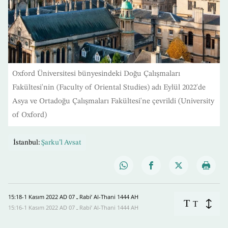
Oxford Üniversitesi bünyesindeki Doğu Çalışmaları
Fakültesi'nin (Faculty of Oriental Studies) adı Eylül 2022'de
Asya ve Ortadoğu Çalışmaları Fakültesi'ne çevrildi (University
of Oxford)
İstanbul:
Şarku’l Avsat
15:18-1 Kasım 2022 AD ـ 07 Rabi’ Al-Thani 1444 AH
T
T
15:16-1 Kasım 2022 AD ـ 07 Rabi’ Al-Thani 1444 AH