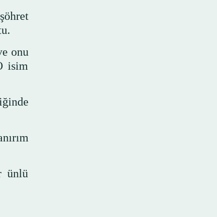
şöhret
tu.
ve onu
O isim
iğinde
anırım
r ünlü