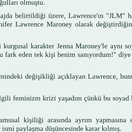
ğulları olmuştu.
jda belirtildiği üzere, Lawrence'ın "JLM" ha
ennifer Lawrence Maroney olarak değiştirdiğin
 kurgusal karakter Jenna Maroney'le aynı so
u fark eden tek kişi benim sanıyordum!" diye 
smindeki değişikliği açıklayan Lawrence, bun
lgili feminizm krizi yaşadım çünkü bu soyad
amusal kişiliği arasında ayrım yapmasına 
r ismi paylaşma düşüncesinde karar kılmış.