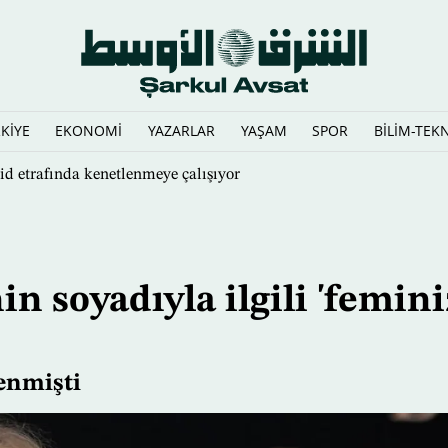
KİYE
EKONOMİ
YAZARLAR
YAŞAM
SPOR
BİLİM-TEK
ri'yi Çok Uluslu Deniz Savunma Koalisyonu Komutanı olarak ata
in soyadıyla ilgili 'femin
enmişti