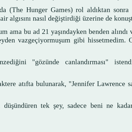
da (The Hunger Games) rol aldıktan sonra 
r algısını nasıl değiştirdiği üzerine de konuş
um ama bu ad 21 yaşındayken benden alındı 
şeyden vazgeçiyormuşum gibi hissetmedim. 
zediğini "gözünde canlandırması" istend
aktere atıfta bulunarak, "Jennifer Lawrence s
i düşündüren tek şey, sadece beni ne kada