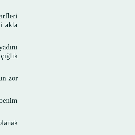
rfleri
i akla
yadını
çığlık
un zor
 benim
olanak