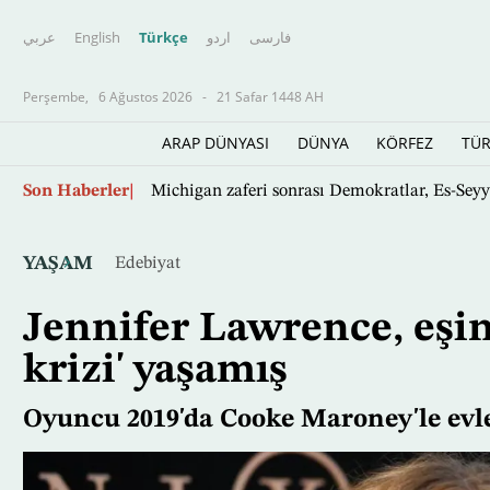
عربي
English
Türkçe
اردو
فارسى
Perşembe,
6 Ağustos 2026
-
21 Safar 1448 AH
ARAP DÜNYASI
DÜNYA
KÖRFEZ
TÜR
Suudi Arabistan, Tuğamiral Abdullah eş-Şeh
Ana
Son Haberler
içeriğe
atla
YAŞAM
Edebiyat
Jennifer Lawrence, eşin
krizi' yaşamış
Oyuncu 2019'da Cooke Maroney'le evl