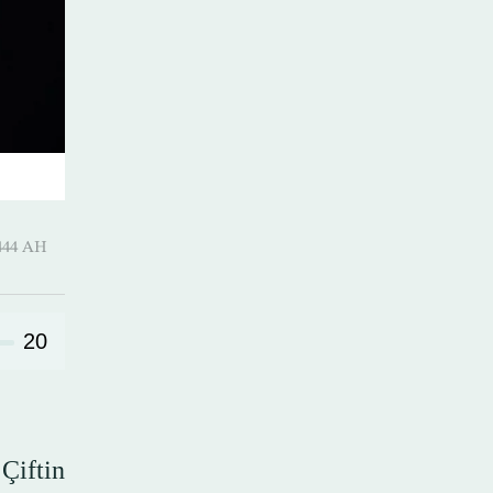
-Thani 1444 AH
20
Çiftin