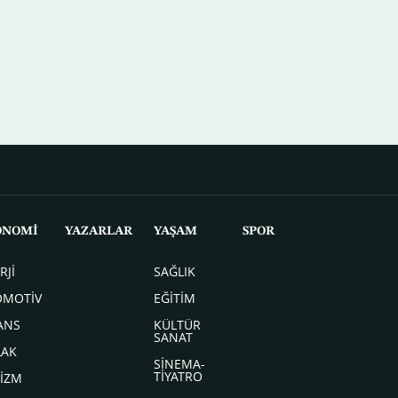
ONOMİ
YAZARLAR
YAŞAM
SPOR
RJİ
SAĞLIK
OMOTİV
EĞİTİM
ANS
KÜLTÜR
SANAT
LAK
SİNEMA-
TİYATRO
İZM