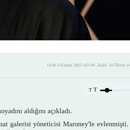
14:48-3 Kasım 2022 AD ـ 09 Rabi’ Al
T
T
yadını aldığını açıkladı.
 galerisi yöneticisi Maroney'le evlenmişti. 