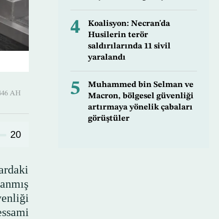
4
Koalisyon: Necran'da
Husilerin terör
saldırılarında 11 sivil
yaralandı
5
Muhammed bin Selman ve
-Hijjah 1446 AH
Macron, bölgesel güvenliği
artırmaya yönelik çabaları
görüştüler
20
ardaki
danmış
enliği
ssami