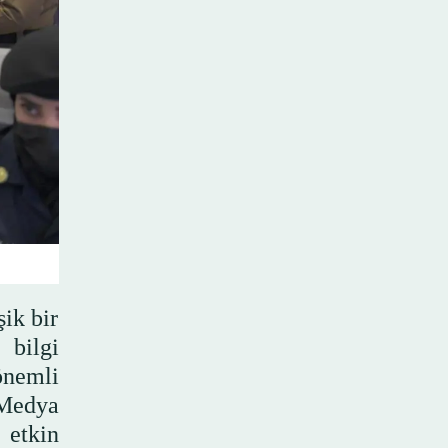
şik bir
 bilgi
önemli
 Medya
 etkin