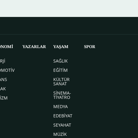
ONOMİ
YAZARLAR
YAŞAM
SPOR
RJİ
SAĞLIK
OMOTİV
EĞİTİM
ANS
KÜLTÜR
SANAT
LAK
SİNEMA-
TİYATRO
İZM
MEDYA
EDEBİYAT
SEYAHAT
MÜZİK