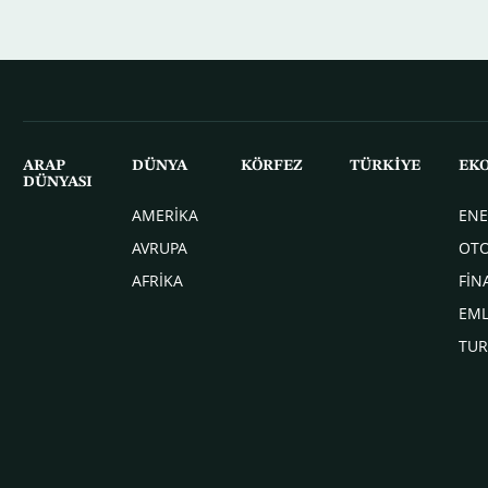
ARAP
DÜNYA
KÖRFEZ
TÜRKİYE
EK
DÜNYASI
AMERİKA
ENE
AVRUPA
OT
AFRİKA
FİN
EM
TUR