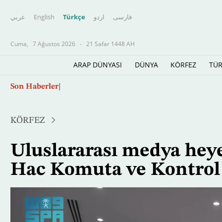
عربي
English
Türkçe
اردو
فارسى
Cuma,
7 Ağustos 2026
-
21 Safar 1448 AH
ARAP DÜNYASI
DÜNYA
KÖRFEZ
TÜR
Ana
Son Haberler
Yapay zekâ savaşın ve barışın kurallarını yen
içeriğe
atla
KÖRFEZ
Uluslararası medya heye
Hac Komuta ve Kontrol M