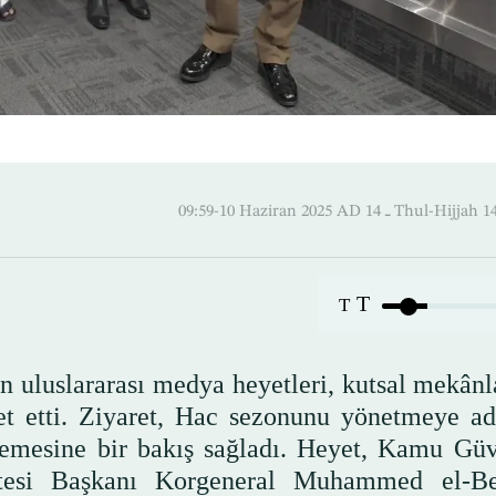
09:59-10 Haziran 2025 AD ـ 14 Thul
T
T
n uluslararası medya heyetleri, kutsal mekânl
t etti. Ziyaret, Hac sezonunu yönetmeye a
lemesine bir bakış sağladı. Heyet, Kamu Güv
esi Başkanı Korgeneral Muhammed el-Be