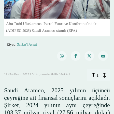
Abu Dabi Uluslararası Petrol Fuarı ve Konferansı’ndaki
(ADIPEC 2025) Saudi Aramco standı (EPA)
Riyad:
Şarku’l Avsat
T
19:43-4 Kasım 2025 AD ـ 14 Jumada Al-Ula 1447 AH
T
Saudi Aramco, 2025 yılının üçüncü
çeyreğine ait finansal sonuçlarını açıkladı.
Şirket, 2024 yılının aynı çeyreğinde
103,37 milyar riyal (27,56 milyar dolar)