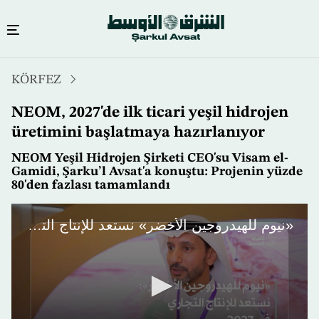
Ana
KÖRFEZ
içeriğe
atla
NEOM, 2027'de ilk ticari yeşil hidrojen
üretimini başlatmaya hazırlanıyor
NEOM Yeşil Hidrojen Şirketi CEO'su Visam el-
Gamidi, Şarku’l Avsat'a konuştu: Projenin yüzde
80'den fazlası tamamlandı
«نيوم للهيدروجين الأخضر» نستعد للإنتاج التجاري في 2027