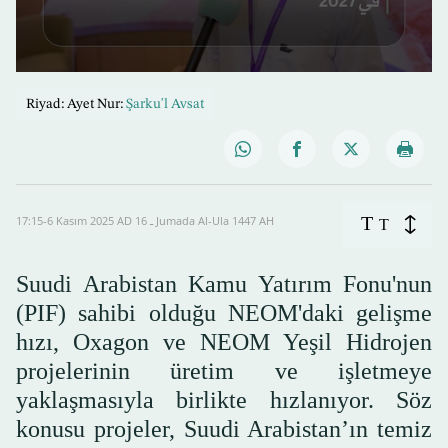
0
seconds
Riyad: Ayet Nur:
Şarku'l Avsat
of
1
minute,
35
seconds
T
17:15-6 Kasım 2025 AD ـ 16 Jumada Al-Ula 1447 AH
T
Suudi Arabistan Kamu Yatırım Fonu'nun
(PIF) sahibi olduğu NEOM'daki gelişme
hızı, Oxagon ve NEOM Yeşil Hidrojen
projelerinin üretim ve işletmeye
yaklaşmasıyla birlikte hızlanıyor. Söz
konusu projeler, Suudi Arabistan’ın temiz