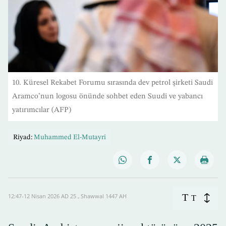
10. Küresel Rekabet Forumu sırasında dev petrol şirketi Saudi
Aramco’nun logosu önünde sohbet eden Suudi ve yabancı
yatırımcılar (AFP)
Riyad:
Muhammed El-Mutayri
T
12:47-12 Nisan 2026 AD ـ 25 Shawwal 1447 AH
T