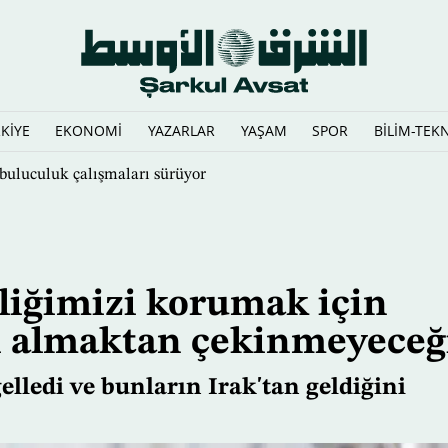
KİYE
EKONOMİ
YAZARLAR
YAŞAM
SPOR
BİLİM-TEK
rarlı mesajlarla’ karşı duruyor
liğimizi korumak için
i almaktan çekinmeyeceğ
elledi ve bunların Irak'tan geldiğini