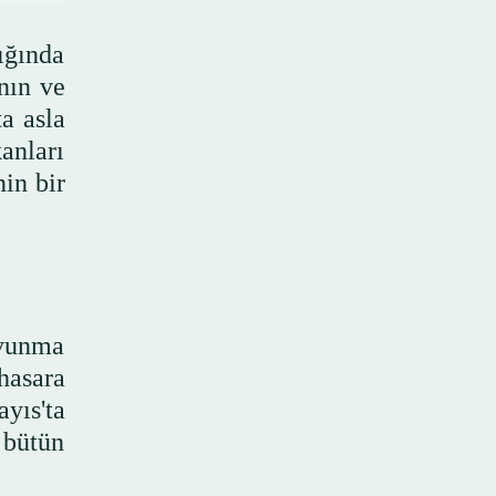
ığında
ının ve
a asla
anları
in bir
avunma
 hasara
yıs'ta
 bütün