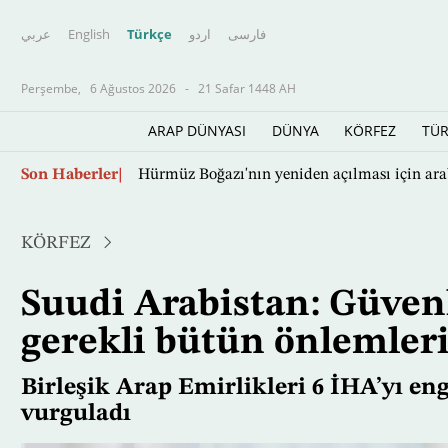
عربي
English
Türkçe
اردو
فارسى
Perşembe,
6 Ağustos 2026
-
21 Safar 1448 AH
ARAP DÜNYASI
DÜNYA
KÖRFEZ
TÜR
Şam, Irak ve Lübnan'daki İran milislerine ‘ka
Ana
Son Haberler
içeriğe
atla
KÖRFEZ
Suudi Arabistan: Güven
gerekli bütün önlemler
Birleşik Arap Emirlikleri 6 İHA’yı eng
vurguladı