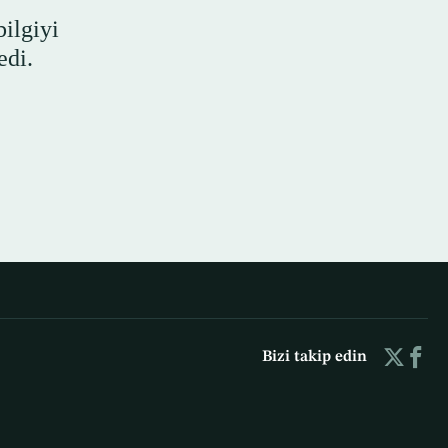
bilgiyi
edi.
Bizi takip edin