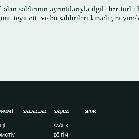
alan saldırının ayrıntılarıyla ilgili her türlü 
nu teyit etti ve bu saldırıları kınadığını yinel
ONOMİ
YAZARLAR
YAŞAM
SPOR
RJİ
SAĞLIK
OMOTİV
EĞİTİM