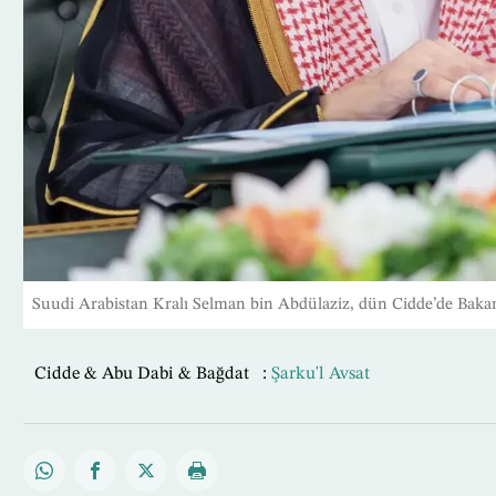
Suudi Arabistan Kralı Selman bin Abdülaziz, dün Cidde’de Baka
Cidde & Abu Dabi & Bağdat :
Şarku'l Avsat