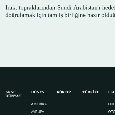
Irak, topraklarından Suudi Arabistan'ı hedef 
doğrulamak için tam iş birliğine hazır olduğu
ARAP
DÜNYA
KÖRFEZ
TÜRKİYE
EK
DÜNYASI
AMERİKA
ENE
AVRUPA
OT