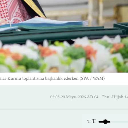
nlar Kurulu toplantısına başkanlık ederken (SPA / WAM)
05:05-20 Mayıs 2026 AD ـ 04 Thul
T
T