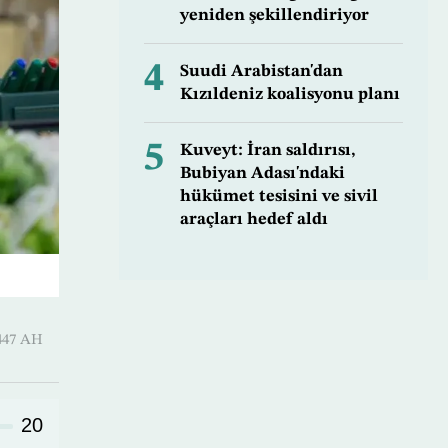
yeniden şekillendiriyor
4
Suudi Arabistan'dan
Kızıldeniz koalisyonu planı
5
Kuveyt: İran saldırısı,
Bubiyan Adası'ndaki
hükümet tesisini ve sivil
araçları hedef aldı
-Hijjah 1447 AH
20