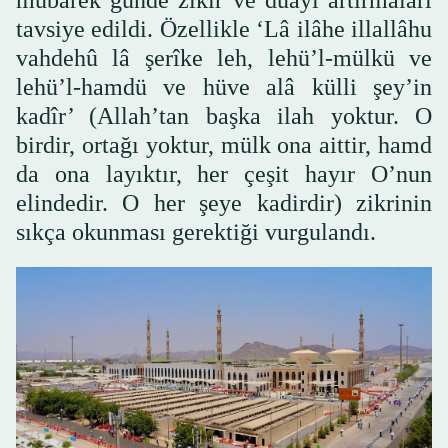
mübarek günde zikir ve duayı artırmaları
tavsiye edildi. Özellikle ‘Lâ ilâhe illallâhu
vahdehû lâ şerîke leh, lehü’l-mülkü ve
lehü’l-hamdü ve hüve alâ külli şey’in
kadîr’ (Allah’tan başka ilah yoktur. O
birdir, ortağı yoktur, mülk ona aittir, hamd
da ona layıktır, her çeşit hayır O’nun
elindedir. O her şeye kadirdir) zikrinin
sıkça okunması gerektiği vurgulandı.