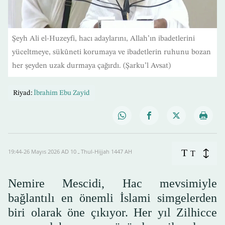
Şeyh Ali el-Huzeyfi, hacı adaylarını, Allah’ın ibadetlerini
yüceltmeye, sükûneti korumaya ve ibadetlerin ruhunu bozan
her şeyden uzak durmaya çağırdı. (Şarku’l Avsat)
Riyad:
İbrahim Ebu Zayid
T
19:44-26 Mayıs 2026 AD ـ 10 Thul-Hijjah 1447 AH
T
Nemire Mescidi, Hac mevsimiyle
bağlantılı en önemli İslami simgelerden
biri olarak öne çıkıyor. Her yıl Zilhicce