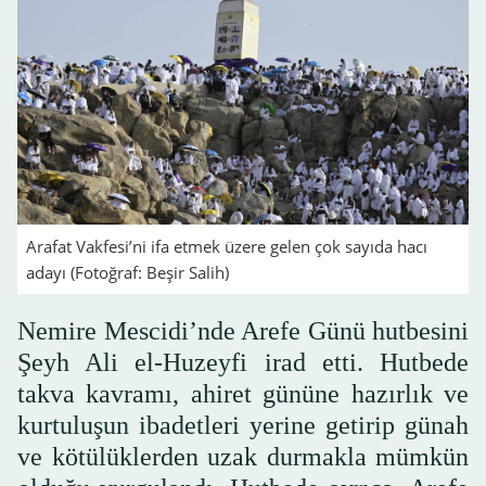
Arafat Vakfesi’ni ifa etmek üzere gelen çok sayıda hacı
adayı (Fotoğraf: Beşir Salih)
Nemire Mescidi’nde Arefe Günü hutbesini
Şeyh Ali el-Huzeyfi irad etti. Hutbede
takva kavramı, ahiret gününe hazırlık ve
kurtuluşun ibadetleri yerine getirip günah
ve kötülüklerden uzak durmakla mümkün