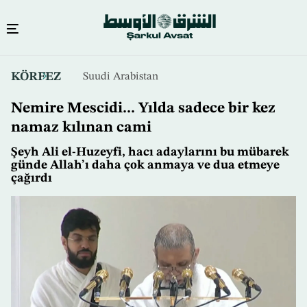
Ana
KÖRFEZ
Suudi Arabistan
içeriğe
atla
Nemire Mescidi... Yılda sadece bir kez
namaz kılınan cami
Şeyh Ali el-Huzeyfi, hacı adaylarını bu mübarek
günde Allah’ı daha çok anmaya ve dua etmeye
çağırdı