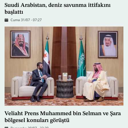
Suudi Arabistan, deniz savunma ittifakını
başlattı
Cuma 31/07 - 07:27
Veliaht Prens Muhammed bin Selman ve Şara
bölgesel konuları görüştü