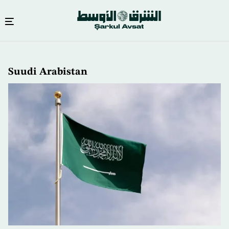
Ana
içeriğe
Suudi Arabistan
atla