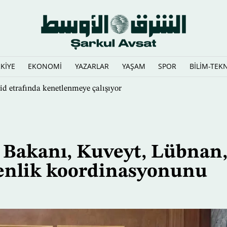
KİYE
EKONOMİ
YAZARLAR
YAŞAM
SPOR
BİLİM-TEK
ri'yi Çok Uluslu Deniz Savunma Koalisyonu Komutanı olarak ata
i Bakanı, Kuveyt, Lübnan
venlik koordinasyonunu