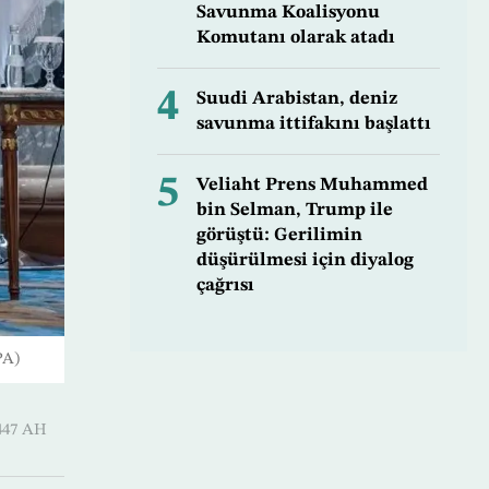
Savunma Koalisyonu
Komutanı olarak atadı
4
Suudi Arabistan, deniz
savunma ittifakını başlattı
5
Veliaht Prens Muhammed
bin Selman, Trump ile
görüştü: Gerilimin
düşürülmesi için diyalog
çağrısı
PA)
-Hijjah 1447 AH