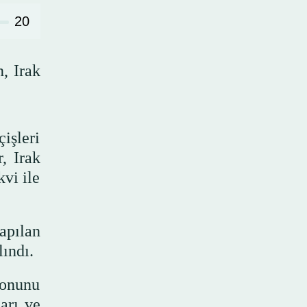
20
, Irak
işleri
, Irak
vi ile
apılan
lındı.
yonunu
arı ve