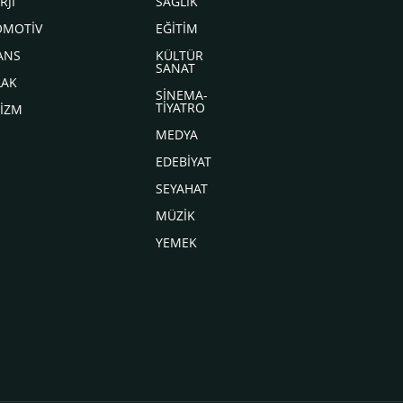
RJİ
SAĞLIK
OMOTİV
EĞİTİM
ANS
KÜLTÜR
SANAT
LAK
SİNEMA-
TİYATRO
İZM
MEDYA
EDEBİYAT
SEYAHAT
MÜZİK
YEMEK