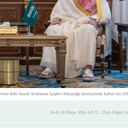
me'deki Suudi Arabistan İçişleri Bakanlığı merkezinde kabul etti (S
14:41-28 Mayıs 2026 AD ـ 12 Thul