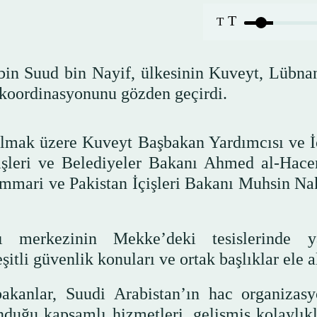
T
T
bin Suud bin Nayif, ülkesinin Kuveyt, Lübnan
 koordinasyonunu gözden geçirdi.
olmak üzere Kuveyt Başbakan Yardımcısı ve İç
şleri ve Belediyeler Bakanı Ahmed al-Hacer
mmari ve Pakistan İçişleri Bakanı Muhsin Nak
ğı merkezinin Mekke’deki tesislerinde y
şitli güvenlik konuları ve ortak başlıklar ele a
akanlar, Suudi Arabistan’ın hac organizas
duğu kapsamlı hizmetleri, gelişmiş kolaylıkl