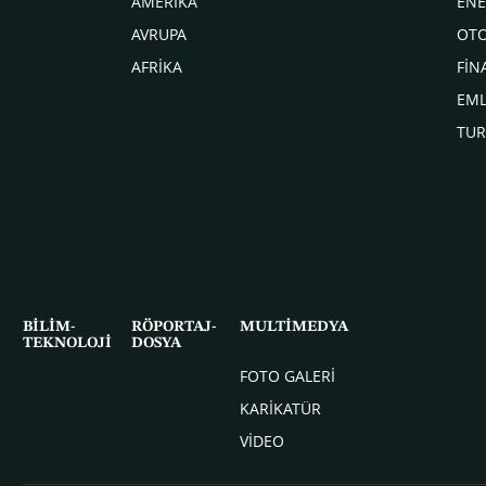
AMERİKA
ENE
AVRUPA
OT
AFRİKA
FİN
EM
TUR
BİLİM-
RÖPORTAJ-
MULTİMEDYA
TEKNOLOJİ
DOSYA
FOTO GALERİ
KARİKATÜR
VİDEO