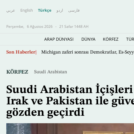
عربي
English
Türkçe
اردو
فارسى
Perşembe,
6 Ağustos 2026
-
21 Safar 1448 AH
ARAP DÜNYASI
DÜNYA
KÖRFEZ
TÜR
Suudi Arabistan, Tuğamiral Abdullah eş-Şeh
Ana
Son Haberler
içeriğe
atla
KÖRFEZ
Suudi Arabistan
Suudi Arabistan İçişler
Irak ve Pakistan ile gü
gözden geçirdi