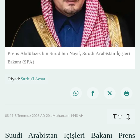
Prens Abdülaziz bin Suud bin Nayif, Suudi Arabistan İçişleri
Bakanı (SPA)
Riyad:
Şarku'l Avsat
T
08:11-5 Temmuz 2026 AD ـ 20 Muharram 1448 AH
T
Suudi Arabistan İçişleri Bakanı Prens