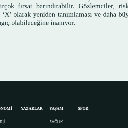
rçok fırsat barındırabilir. Gözlemciler, risk
ni ‘X’ olarak yeniden tanımlaması ve daha bü
ngıç olabileceğine inanıyor.
ONOMİ
YAZARLAR
YAŞAM
SPOR
RJİ
SAĞLIK