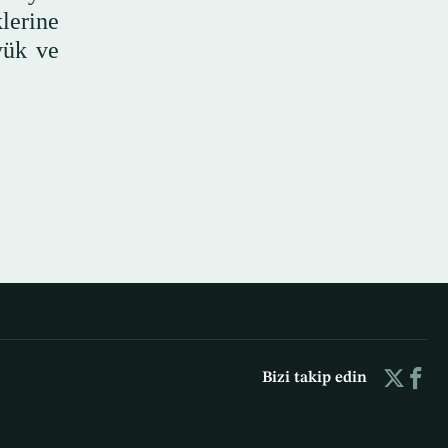
lerine
yük ve
Bizi takip edin