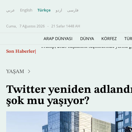
عربي
English
Türkçe
اردو
فارسى
Cuma,
7 Ağustos 2026
-
21 Safar 1448 AH
ARAP DÜNYASI
DÜNYA
KÖRFEZ
TÜR
Ana
Son Haberler
Trump, 2028 başkanlık seçimlerinde yerine ge
içeriğe
atla
YAŞAM
Twitter yeniden adlandı
şok mu yaşıyor?