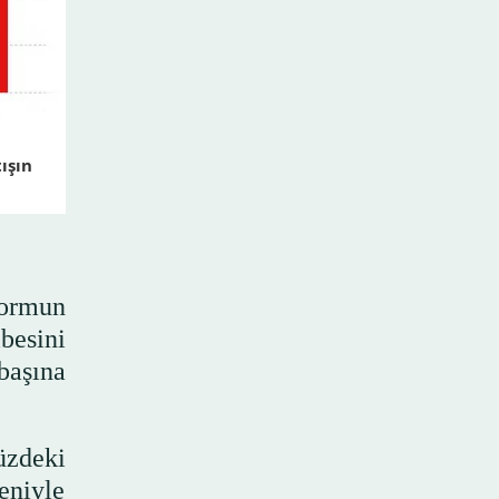
ışın
formun
besini
başına
üzdeki
eniyle