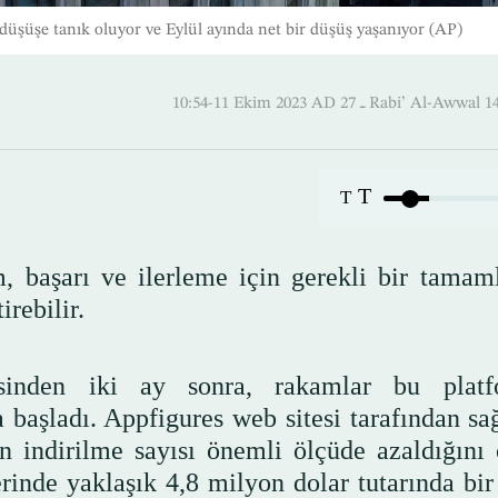
 düşüşe tanık oluyor ve Eylül ayında net bir düşüş yaşanıyor (AP)
10:54-11 Ekim 2023 AD ـ 27 Rabi’ Al-
T
T
m, başarı ve ilerleme için gerekli bir tamaml
rebilir.
esinden iki ay sonra, rakamlar bu plat
 başladı. Appfigures web sitesi tarafından sa
n indirilme sayısı önemli ölçüde azaldığını 
rinde yaklaşık 4,8 milyon dolar tutarında bir