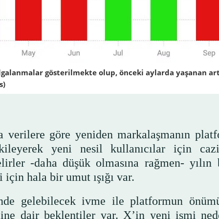
algalanmalar gösterilmekte olup, önceki aylarda yaşanan art
s)
na verilere göre yeniden markalaşmanın plat
etkileyerek yeni nesil kullanıcılar için cazi
gelirler -daha düşük olmasına rağmen- yılın 
için hala bir umut ışığı var.
inde gelebilecek ivme ile platformun önüm
ğine dair beklentiler var. X’in yeni ismi ned