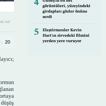
4
Güneş'in en net
görüntüleri, yüzeyindeki
girdapları gözler önüne
serdi
Awwal 1445 AH
5
Eleştirmenler Kevin
Hart'ın zirvedeki filmini
yerden yere vuruyor
20
ayıcı;
formun
ğlanan
ortaya
 düşüş