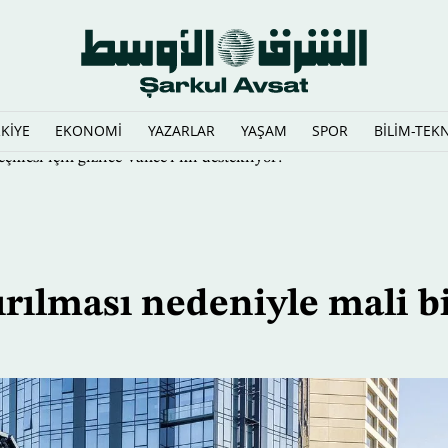
KİYE
EKONOMİ
YAZARLAR
YAŞAM
SPOR
BİLİM-TEK
çmesi için gizlice Vance'i mi destekliyor?
rılması nedeniyle mali b