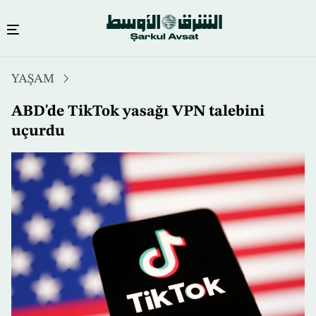
Ana
YAŞAM
içeriğe
atla
ABD'de TikTok yasağı VPN talebini
uçurdu