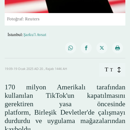
Fotoğraf: Reuters
İstanbul:
Şarku'l Avsat
T
19:09-19 Ocak 2025 AD ـ 20 Rajab 1446 AH
T
170 milyon Amerikalı tarafından
kullanılan TikTok'un kapatılmasını
gerektiren yasa öncesinde
platform, Birleşik Devletler'de çalışmayı
durdurdu ve uygulama mağazalarından
kayboldu.