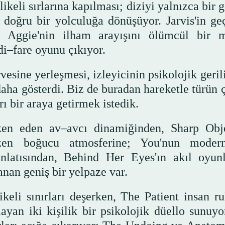
ikeli sırlarına kapılması; diziyi yalnızca bir 
a doğru bir yolculuğa dönüşüyor. Jarvis'in ge
, Aggie'nin ilham arayışını ölümcül bir 
di–fare oyunu çıkıyor.
vesine yerleşmesi, izleyicinin psikolojik geri
daha gösterdi. Biz de buradan hareketle türün 
ı bir araya getirmek istedik.
iken eden av–avcı dinamiğinden, Sharp Obje
özen boğucu atmosferine; You'nun moder
anlatısından, Behind Her Eyes'ın akıl oyunl
anan geniş bir yelpaze var.
ikeli sınırları deşerken, The Patient insan r
ayan iki kişilik bir psikolojik düello sunuyo