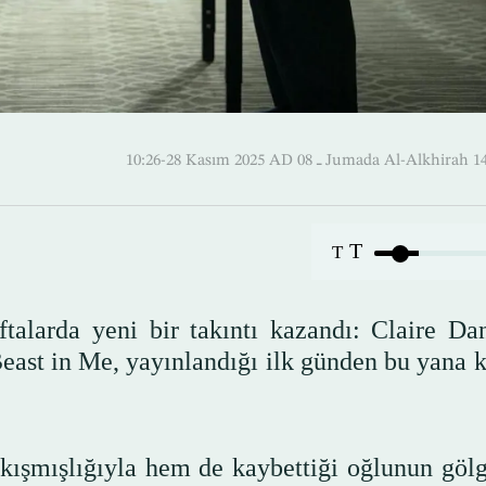
10:26-28 Kasım 2025 AD ـ 08 Jumada Al-Alkh
T
T
ftalarda yeni bir takıntı kazandı: Claire Da
east in Me, yayınlandığı ilk günden bu yana k
kışmışlığıyla hem de kaybettiği oğlunun gölg