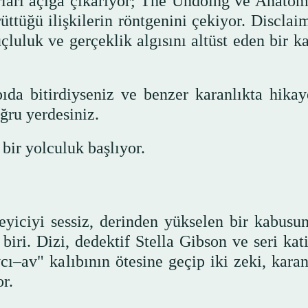
ırları açığa çıkarıyor; The Undoing ve Anatom
üttüğü ilişkilerin röntgenini çekiyor. Disclai
çluluk ve gerçeklik algısını altüst eden bir k
ıda bitirdiyseniz ve benzer karanlıkta hikaye
ğru yerdesiniz.
 bir yolculuk başlıyor.
eyiciyi sessiz, derinden yükselen bir kabusun
biri. Dizi, dedektif Stella Gibson ve seri kat
vcı–av" kalıbının ötesine geçip iki zeki, kara
r.