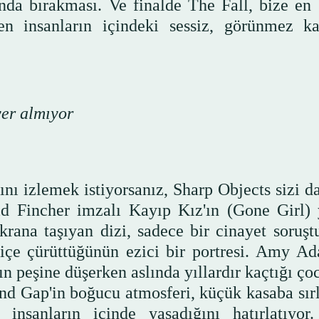
landa bırakması. Ve finalde The Fall, bize en
en insanların içindeki sessiz, görünmez ka
yer almıyor
ını izlemek istiyorsanız, Sharp Objects sizi d
id Fincher imzalı Kayıp Kız'ın (Gone Girl) 
krana taşıyan dizi, sadece bir cinayet soruşt
n içe çürüttüğünün ezici bir portresi. Amy Ad
ın peşine düşerken aslında yıllardır kaçtığı ç
nd Gap'in boğucu atmosferi, küçük kasaba sırl
 insanların içinde yaşadığını hatırlatıyor.