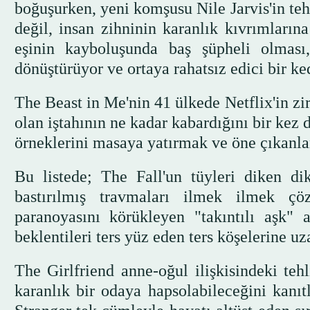
boğuşurken, yeni komşusu Nile Jarvis'in tehl
değil, insan zihninin karanlık kıvrımların
eşinin kayboluşunda baş şüpheli olması
dönüştürüyor ve ortaya rahatsız edici bir ke
The Beast in Me'nin 41 ülkede Netflix'in zir
olan iştahının ne kadar kabardığını bir kez 
örneklerini masaya yatırmak ve öne çıkanlar
Bu listede; The Fall'un tüyleri diken d
bastırılmış travmaları ilmek ilmek ç
paranoyasını körükleyen "takıntılı aşk" 
beklentileri ters yüz eden ters köşelerine uz
The Girlfriend anne-oğul ilişkisindeki tehl
karanlık bir odaya hapsolabileceğini kanıtl