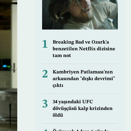
1
Breaking Bad ve Ozark'a
benzetilen Netflix dizisine
tam not
2
Kambriyen Patlaması'nın
arkasından "dışkı devrimi"
çıktı
3
34 yaşındaki UFC
dövüşçüsü kalp krizinden
öldü