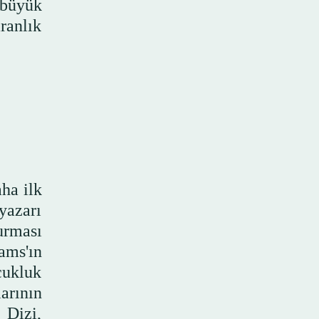
 büyük
ranlık
aha ilk
yazarı
urması
ams'ın
ocukluk
arının
 Dizi,