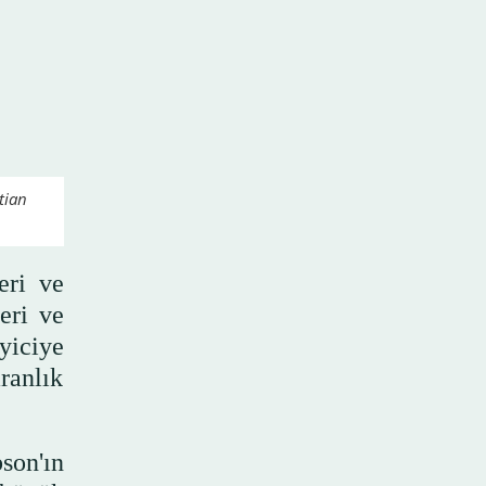
tian
eri ve
eri ve
yiciye
aranlık
son'ın