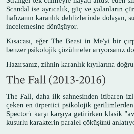
Stranger tek cümleyle hayatı altüst eden s
Scandal ise ayrıcalık, güç ve yalanların çür
hafızanın karanlık dehlizlerinde dolaşan, su
incelemesine dönüşüyor.
Kısacası, eğer The Beast in Me'yi bir çırp
benzer psikolojik çözülmeler arıyorsanız do
Hazırsanız, zihnin karanlık kıyılarına doğru
The Fall (2013-2016)
The Fall, daha ilk sahnesinden itibaren izl
çeken en ürpertici psikolojik gerilimlerden 
Spector'ı karşı karşıya getirirken klasik "a
kusurlu karakterin paralel çöküşünü anlatıyo