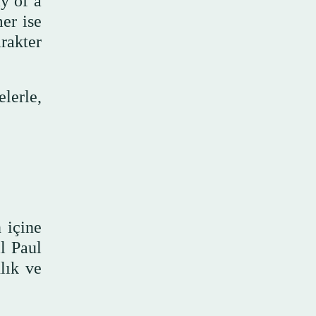
y of a
mer ise
arakter
lerle,
 içine
il Paul
nlık ve