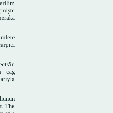
gerilim
çmişte
meraka
limlere
çarpıcı
cts'in
n çağ
arıyla
uhunun
r. The