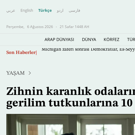
عربي
English
Türkçe
اردو
فارسى
Perşembe,
6 Ağustos 2026
-
21 Safar 1448 AH
ARAP DÜNYASI
DÜNYA
KÖRFEZ
TÜR
Ana
Son Haberler
Michigan zaferi sonrası Demokratlar, Es-Seyy
içeriğe
atla
YAŞAM
Zihnin karanlık odaların
gerilim tutkunlarına 10 