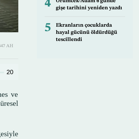
4
Örümcek-Adam 6 günde
gişe tarihini yeniden yazdı
5
Ekranların çocuklarda
hayal gücünü öldürdüğü
tescillendi
irah 1447 AH
20
nes ve
üresel
esiyle