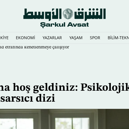
KİYE
EKONOMİ
YAZARLAR
YAŞAM
SPOR
BİLİM-TEK
id etrafında kenetlenmeye çalışıyor
a hoş geldiniz: Psikoloji
sarsıcı dizi