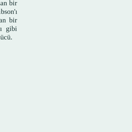
an bir
bson'ı
an bir
ı gibi
tücü.