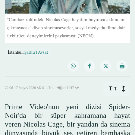
"Cambaz rolündeki Nicolas Cage hayatım boyunca aklımdan
çıkmayacak" diyen sinemaseverler, sosyal medyada filme dair
ürkütücü deneyimlerini paylaşmıştı (NEON)
İstanbul:
Şarku'l Avsat
T
22:06-17 Mayıs 2026 AD ـ 01 Thul-Hijjah 1447 AH
T
Prime Video'nun yeni dizisi Spider-
Noir'da bir süper kahramana hayat
veren Nicolas Cage, bir yandan da sinema
dünyasında büyük ses getiren bambaşka