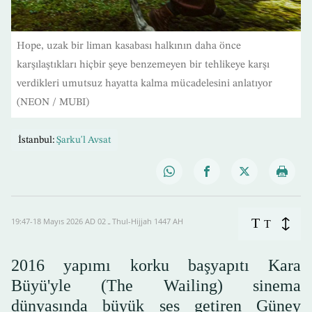
Hope, uzak bir liman kasabası halkının daha önce
karşılaştıkları hiçbir şeye benzemeyen bir tehlikeye karşı
verdikleri umutsuz hayatta kalma mücadelesini anlatıyor
(NEON / MUBI)
İstanbul:
Şarku'l Avsat
T
19:47-18 Mayıs 2026 AD ـ 02 Thul-Hijjah 1447 AH
T
2016 yapımı korku başyapıtı Kara
Büyü'yle (The Wailing) sinema
dünyasında büyük ses getiren Güney