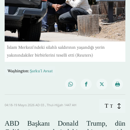
İslam Merkezi'ndeki silahlı saldırının yaşandığı yerin
yakınındakiler birbirlerini teselli etti (Reuters)
Waşhington:
Şarku'l Avsat
T
04:18-19 Mayıs 2026 AD ـ 03 Thul-Hijjah 1447 AH
T
ABD Başkanı Donald Trump, dün