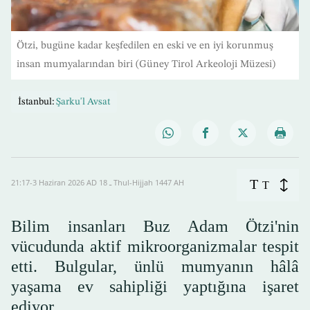
Ötzi, bugüne kadar keşfedilen en eski ve en iyi korunmuş
insan mumyalarından biri (Güney Tirol Arkeoloji Müzesi)
İstanbul:
Şarku'l Avsat
T
21:17-3 Haziran 2026 AD ـ 18 Thul-Hijjah 1447 AH
T
Bilim insanları Buz Adam Ötzi'nin
vücudunda aktif mikroorganizmalar tespit
etti. Bulgular, ünlü mumyanın hâlâ
yaşama ev sahipliği yaptığına işaret
ediyor.