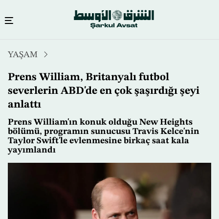
Ana
YAŞAM
içeriğe
atla
Prens William, Britanyalı futbol
severlerin ABD'de en çok şaşırdığı şeyi
anlattı
Prens William'ın konuk olduğu New Heights
bölümü, programın sunucusu Travis Kelce'nin
Taylor Swift'le evlenmesine birkaç saat kala
yayımlandı