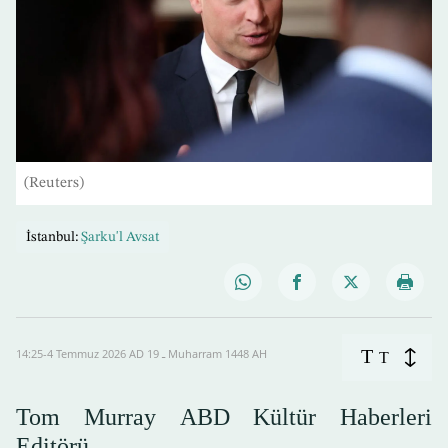
(Reuters)
İstanbul:
Şarku'l Avsat
T
14:25-4 Temmuz 2026 AD ـ 19 Muharram 1448 AH
T
Tom Murray ABD Kültür Haberleri
Editörü