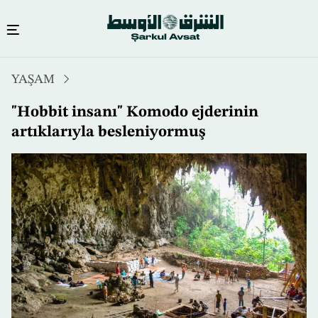
Ana
YAŞAM
içeriğe
atla
"Hobbit insanı" Komodo ejderinin
artıklarıyla besleniyormuş