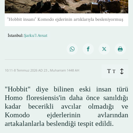
"Hobbit insanı" Komodo ejderinin artıklarıyla besleniyormuş
İstanbul:
Şarku'l Avsat
T
10:11-8 Temmuz 2026 AD ـ 23 Muharram 1448 AH
T
"Hobbit" diye bilinen eski insan türü
Homo floresiensis'in daha önce sanıldığı
kadar becerikli avcılar olmadığı ve
Komodo ejderlerinin avlarından
artakalanlarla beslendiği tespit edildi.