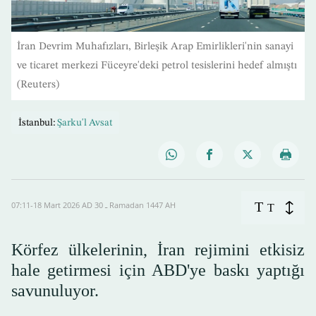
İran Devrim Muhafızları, Birleşik Arap Emirlikleri'nin sanayi
ve ticaret merkezi Füceyre'deki petrol tesislerini hedef almıştı
(Reuters)
İstanbul:
Şarku'l Avsat
T
07:11-18 Mart 2026 AD ـ 30 Ramadan 1447 AH
T
Körfez ülkelerinin, İran rejimini etkisiz
hale getirmesi için ABD'ye baskı yaptığı
savunuluyor.