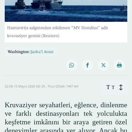
Hantavirüs salgınından etkilenen “MV Hondius” adlı
kruvaziyer gemisi (Reuters)
Washington:
Şarku’l Avsat
T
22:58-15 Mayıs 2026 AD ـ 29 Thul-Qi’dah 1447 AH
T
Kruvaziyer seyahatleri, eğlence, dinlenme
ve farklı destinasyonları tek yolculukta
keşfetme imkânını bir araya getiren özel
deneyimler arasında yer alıyor. Ancak bu