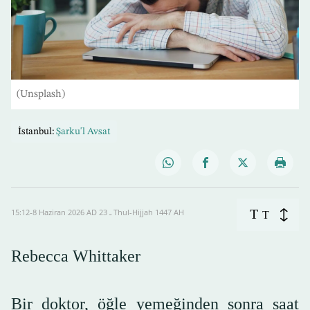
(Unsplash)
İstanbul:
Şarku'l Avsat
T
15:12-8 Haziran 2026 AD ـ 23 Thul-Hijjah 1447 AH
T
Rebecca Whittaker
Bir doktor, öğle yemeğinden sonra saat