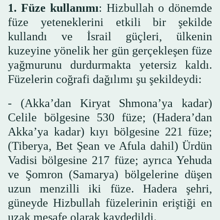
1. Füze kullanımı
: Hizbullah o dönemde
füze yeteneklerini etkili bir şekilde
kullandı ve İsrail güçleri, ülkenin
kuzeyine yönelik her gün gerçekleşen füze
yağmurunu durdurmakta yetersiz kaldı.
Füzelerin coğrafi dağılımı şu şekildeydi:
- (Akka’dan Kiryat Shmona’ya kadar)
Celile bölgesine 530 füze; (Hadera’dan
Akka’ya kadar) kıyı bölgesine 221 füze;
(Tiberya, Bet Şean ve Afula dahil) Ürdün
Vadisi bölgesine 217 füze; ayrıca Yehuda
ve Şomron (Samarya) bölgelerine düşen
uzun menzilli iki füze. Hadera şehri,
güneyde Hizbullah füzelerinin eriştiği en
uzak mesafe olarak kaydedildi.