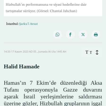
Hizbullah’ın performansına ve siyasi hedeflerine dair
tartışmalar sürüyor. (Görsel: Chantal Jahchan)
İstanbul:
Şarku'l Avsat
T
14:33-17 Kasım 2023 AD ـ 05 Jumada Al-Ula 1445 AH
T
Halid Hamade
Hamas’ın 7 Ekim’de düzenlediği Aksa
Tufanı operasyonuyla Gazze duvarını
aşarak İsrail yerleşimlerine saldırması
üzerine gözler, Hizbullah gruplarının işgal