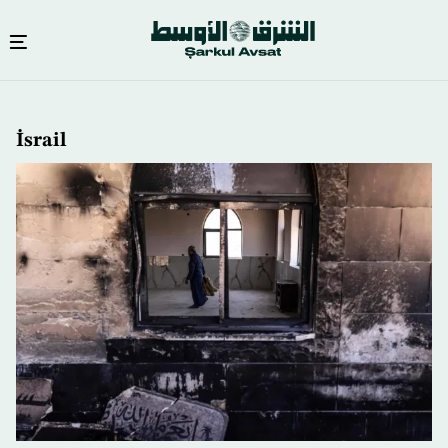
Ana
içeriğe
İsrail
atla