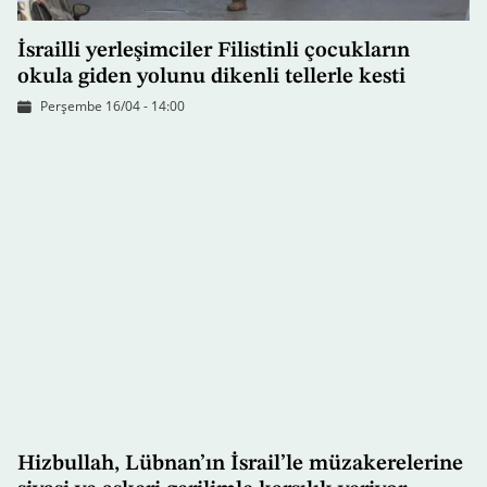
İsrailli yerleşimciler Filistinli çocukların
okula giden yolunu dikenli tellerle kesti
Perşembe 16/04 - 14:00
Hizbullah, Lübnan’ın İsrail’le müzakerelerine
siyasi ve askeri gerilimle karşılık veriyor
Çarşamba 15/04 - 16:49