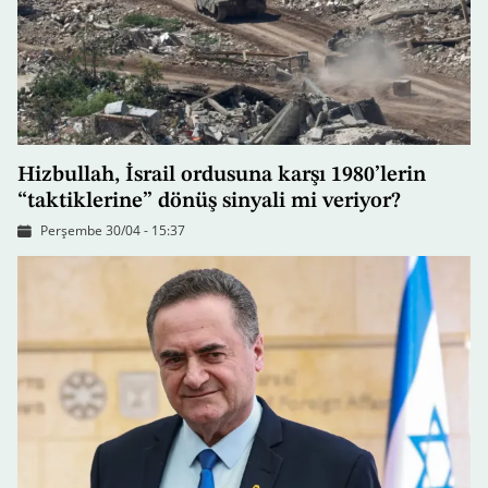
Hizbullah, İsrail ordusuna karşı 1980’lerin
“taktiklerine” dönüş sinyali mi veriyor?
Perşembe 30/04 - 15:37