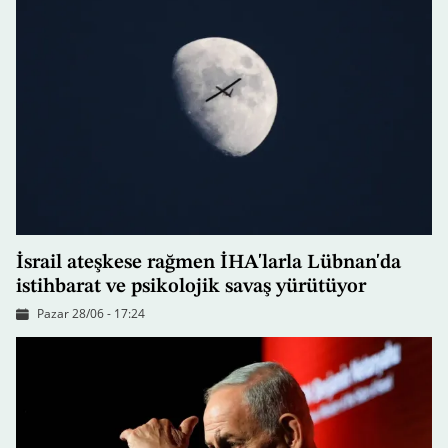
İsrail ateşkese rağmen İHA'larla Lübnan'da
istihbarat ve psikolojik savaş yürütüyor
Pazar 28/06 - 17:24