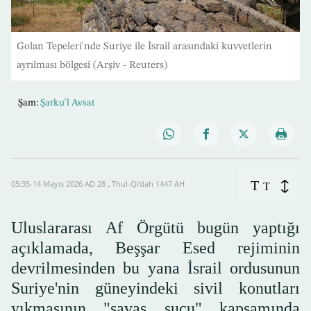
Golan Tepeleri'nde Suriye ile İsrail arasındaki kuvvetlerin
ayrılması bölgesi (Arşiv - Reuters)
Şam:
Şarku'l Avsat
T
05:35-14 Mayıs 2026 AD ـ 28 Thul-Qi’dah 1447 AH
T
Uluslararası Af Örgütü bugün yaptığı
açıklamada, Beşşar Esed rejiminin
devrilmesinden bu yana İsrail ordusunun
Suriye'nin güneyindeki sivil konutları
yıkmasının "savaş suçu" kapsamında