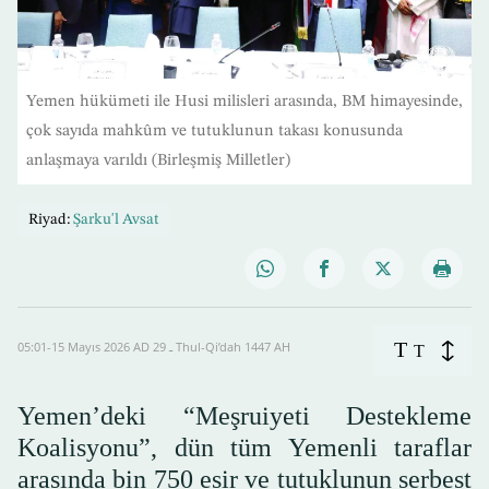
Yemen hükümeti ile Husi milisleri arasında, BM himayesinde,
çok sayıda mahkûm ve tutuklunun takası konusunda
anlaşmaya varıldı (Birleşmiş Milletler)
Riyad:
Şarku'l Avsat
T
05:01-15 Mayıs 2026 AD ـ 29 Thul-Qi’dah 1447 AH
T
Yemen’deki “Meşruiyeti Destekleme
Koalisyonu”, dün tüm Yemenli taraflar
arasında bin 750 esir ve tutuklunun serbest