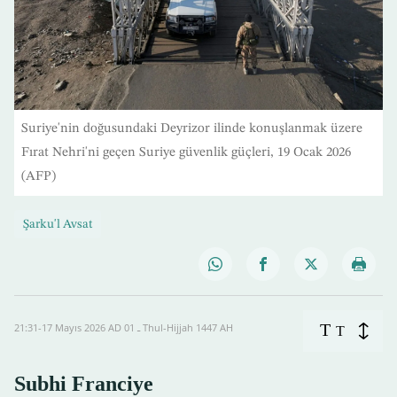
Suriye'nin doğusundaki Deyrizor ilinde konuşlanmak üzere
Fırat Nehri'ni geçen Suriye güvenlik güçleri, 19 Ocak 2026
(AFP)
Şarku'l Avsat
T
21:31-17 Mayıs 2026 AD ـ 01 Thul-Hijjah 1447 AH
T
Subhi Franciye