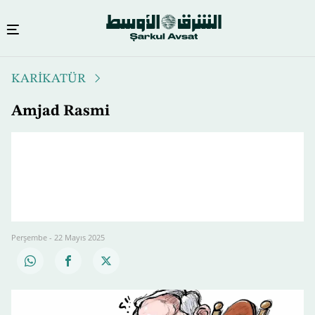
Ana
KARİKATÜR
içeriğe
atla
Amjad Rasmi
Perşembe - 22 Mayıs 2025