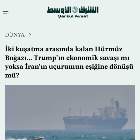
Ana
DÜNYA
içeriğe
atla
İki kuşatma arasında kalan Hürmüz
Boğazı... Trump’ın ekonomik savaşı mı
yoksa İran’ın uçurumun eşiğine dönüşü
mü?