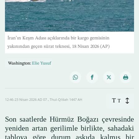
İran’ın Keşm Adası açıklarında bir kargo gemisinin
yakınından geçen sürat teknesi, 18 Nisan 2026 (AP)
Washington:
Elie Yusuf
T
12:46-23 Nisan 2026 AD ـ 07 Thul-Qi’dah 1447 AH
T
Son saatlerde Hürmüz Boğazı çevresinde
yeniden artan gerilimle birlikte, sahadaki
tabloya göre durum askıda kalmış bir