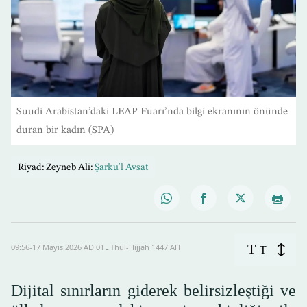
Suudi Arabistan’daki LEAP Fuarı’nda bilgi ekranının önünde
duran bir kadın (SPA)
Riyad: Zeyneb Ali:
Şarku'l Avsat
T
09:56-17 Mayıs 2026 AD ـ 01 Thul-Hijjah 1447 AH
T
Dijital sınırların giderek belirsizleştiği ve