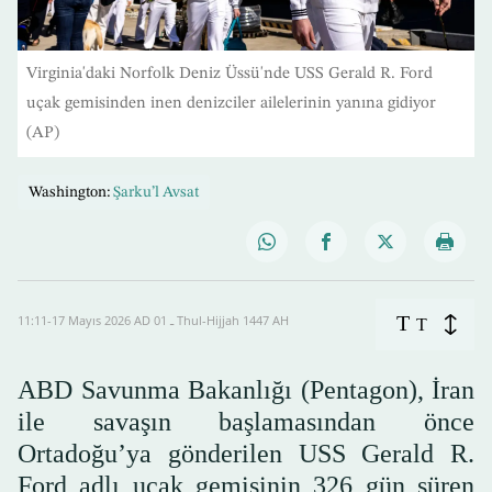
Virginia'daki Norfolk Deniz Üssü'nde USS Gerald R. Ford
uçak gemisinden inen denizciler ailelerinin yanına gidiyor
(AP)
Washington:
Şarku’l Avsat
T
11:11-17 Mayıs 2026 AD ـ 01 Thul-Hijjah 1447 AH
T
ABD Savunma Bakanlığı (Pentagon), İran
ile savaşın başlamasından önce
Ortadoğu’ya gönderilen USS Gerald R.
Ford adlı uçak gemisinin 326 gün süren