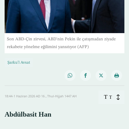
Son ABD-Çin zirvesi, ABD'nin Pekin ile çatışmadan ziyade
rekabete yönelme eğilimini yansıtıyor (AFP)
Şarku'l Avsat
T
18:44-1 Haziran 2026 AD ـ 16 Thul-Hijjah 1447 AH
T
Abdülbasit Han