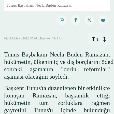
Tunus Başbakanı Necla Buden Ramazan
T
09:43-8 Mayıs 2022 AD ـ 07 Shawwal 1443 AH
T
Tunus Başbakanı Necla Buden Ramazan,
hükümetin, ülkenin iç ve dış borçlarını öde
sonraki aşamanın "derin reformlar"
aşaması olacağını söyledi.
Başkent Tunus'ta düzenlenen bir etkinlikte
konuşan Ramazan, başkanlık ettiği
hükümetin tüm zorluklara rağmen
gayretini Tunus'u içinde bulunduğu