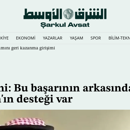
KİYE
EKONOMİ
YAZARLAR
YAŞAM
SPOR
BİLİM-TEK
şamını geri kazanma girişimi
i: Bu başarının arkasınd
n desteği var