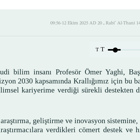
09:56-12 Ekim 2025 AD ـ 20 Rabi’ Al
T
T
di bilim insanı Profesör Ömer Yaghi, Ba
zyon 2030 kapsamında Krallığımız için bu ba
imsel kariyerime verdiği sürekli destekten d
 araştırma, geliştirme ve inovasyon sistemine, 
araştırmacılara verdikleri cömert destek ve 