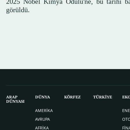
2025 Nobel Kimya Ödülü'ne, bu tarihi baş
görüldü.
ARAP
DÜNYA
KÖRFEZ
TÜRKİYE
EK
DÜNYASI
AMERİKA
ENE
AVRUPA
OT
AFRİKA
FİN