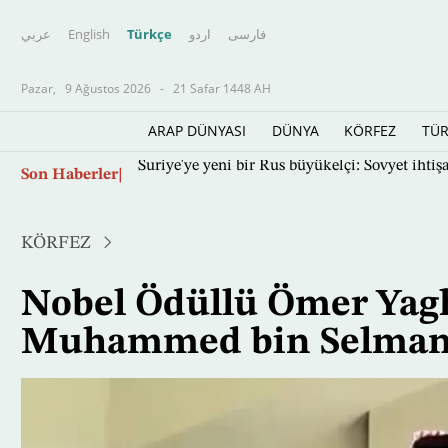
عربي
English
Türkçe
اردو
فارسى
Pazar,
9 Ağustos 2026
-
21 Safar 1448 AH
ARAP DÜNYASI
DÜNYA
KÖRFEZ
TÜR
Ana
Son Haberler
Suriye'ye yeni bir Rus büyükelçi: Sovyet ihti
içeriğe
atla
KÖRFEZ
Nobel Ödüllü Ömer Yagh
Muhammed bin Selman'ı