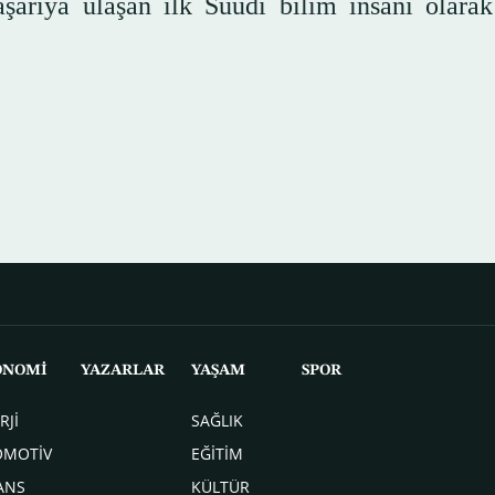
arıya ulaşan ilk Suudi bilim insanı olarak
ONOMİ
YAZARLAR
YAŞAM
SPOR
RJİ
SAĞLIK
OMOTİV
EĞİTİM
ANS
KÜLTÜR