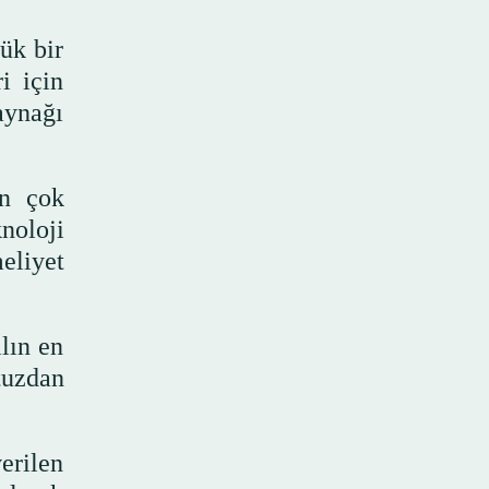
ük bir
i için
aynağı
an çok
noloji
eliyet
lın en
 tuzdan
erilen