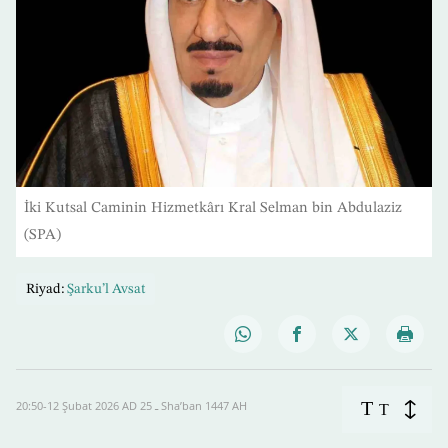
İki Kutsal Caminin Hizmetkârı Kral Selman bin Abdulaziz
(SPA)
Riyad:
Şarku’l Avsat
T
20:50-12 Şubat 2026 AD ـ 25 Sha’ban 1447 AH
T