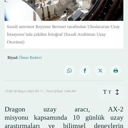
Suudi astronot Reyyane Bernavi tarafından Uluslararası Uzay
İstasyonu’nda çekilen fotoğraf (Suudi Arabistan Uzay
Otoritesi)
Riyad:
Ömer Bedevi
T
15:00-30 Mayıs 2023 AD ـ 11 Thul-Qi’dah 1444 AH
T
Dragon uzay aracı, AX-2
misyonu kapsamında 10 günlük uzay
araştırmaları ve bilimsel deneylerin