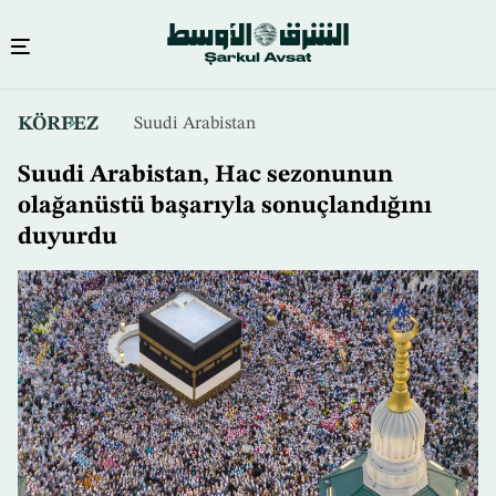
Ana
KÖRFEZ
Suudi Arabistan
içeriğe
atla
Suudi Arabistan, Hac sezonunun
olağanüstü başarıyla sonuçlandığını
duyurdu