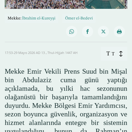
Mekke:
İbrahim el-Kureyşi
Ömer el-Bedevi
T
17:53-29 Mayıs 2026 AD ـ 13 Thul-Hijjah 1447 AH
T
Mekke Emir Vekili Prens Suud bin Mişal
bin Abdulaziz cuma günü yaptığı
açıklamada, bu yılki hac sezonunun
olağanüstü bir başarıyla tamamlandığını
duyurdu. Mekke Bölgesi Emir Yardımcısı,
sezon boyunca güvenlik, organizasyon ve
hizmet alanlarında entegre bir sistemin
uygulandığını, bunun da Rahman’ın