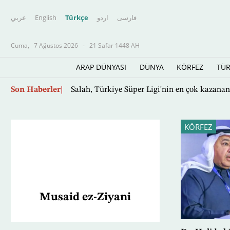
عربي
English
Türkçe
اردو
فارسى
Cuma,
7 Ağustos 2026
-
21 Safar 1448 AH
ARAP DÜNYASI
DÜNYA
KÖRFEZ
TÜR
Ana
Son Haberler
Salah, Türkiye Süper Ligi'nin en çok kazana
içeriğe
atla
KÖRFEZ
Musaid ez-Ziyani