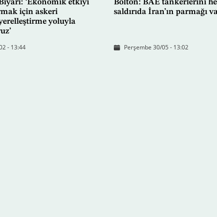
-Biyari: ‘Ekonomik etkiyi
Bolton: BAE tankerlerini h
rmak için askeri
saldırıda İran’ın parmağı v
 yerelleştirme yoluyla
ruz’
02 - 13:44
Perşembe 30/05 - 13:02