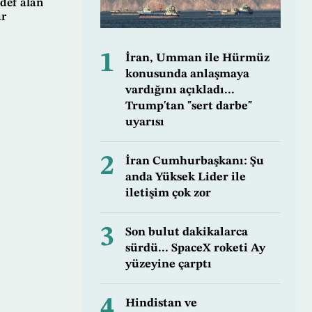
edef alan
ar
1
İran, Umman ile Hürmüz
konusunda anlaşmaya
vardığını açıkladı...
Trump'tan "sert darbe"
uyarısı
2
İran Cumhurbaşkanı: Şu
anda Yüksek Lider ile
iletişim çok zor
3
Son bulut dakikalarca
sürdü... SpaceX roketi Ay
yüzeyine çarptı
4
Hindistan ve