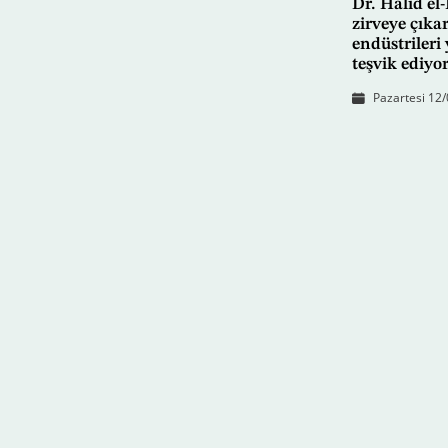
Dr. Halid el
zirveye çıka
endüstrileri
teşvik ediyo
Pazartesi 12/