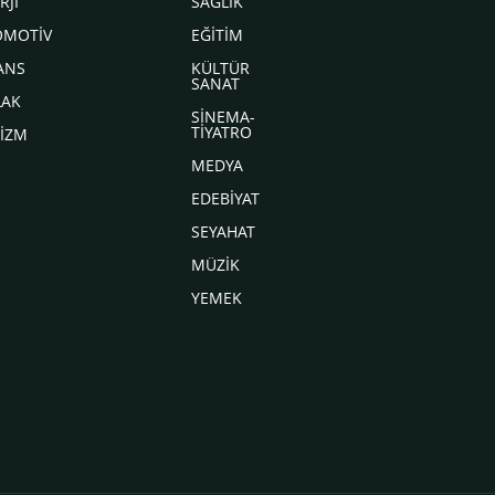
RJİ
SAĞLIK
OMOTİV
EĞİTİM
ANS
KÜLTÜR
SANAT
LAK
SİNEMA-
TİYATRO
İZM
MEDYA
EDEBİYAT
SEYAHAT
MÜZİK
YEMEK