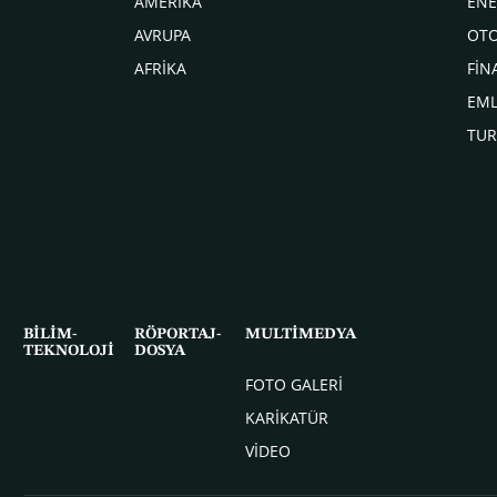
AMERİKA
ENE
AVRUPA
OT
AFRİKA
FİN
EM
TUR
BİLİM-
RÖPORTAJ-
MULTİMEDYA
TEKNOLOJİ
DOSYA
FOTO GALERİ
KARİKATÜR
VİDEO