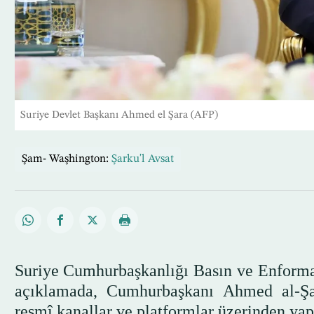
Suriye Devlet Başkanı Ahmed el Şara (AFP)
Şam- Waşhington:
Şarku'l Avsat
Suriye Cumhurbaşkanlığı Basın ve Enform
açıklamada, Cumhurbaşkanı Ahmed al-Şara
resmî kanallar ve platformlar üzerinden yapı