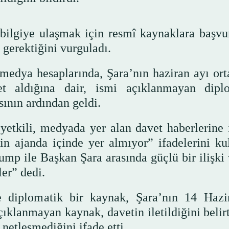
bilgiye ulaşmak için resmî kaynaklara başv
 gerektiğini vurguladı.
medya hesaplarında, Şara’nın haziran ayı ort
t aldığına dair, ismi açıklanmayan dipl
ının ardından geldi.
yetkili, medyada yer alan davet haberlerine i
n ajanda içinde yer almıyor” ifadelerini kul
ump ile Başkan Şara arasında güçlü bir ilişki 
er” dedi.
e diplomatik bir kaynak, Şara’nın 14 Hazi
çıklanmayan kaynak, davetin iletildiğini belir
netleşmediğini ifade etti.