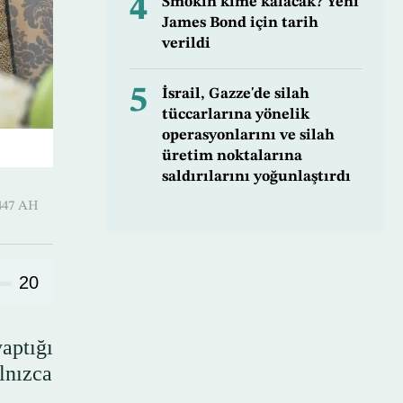
4
Smokin kime kalacak? Yeni
James Bond için tarih
verildi
5
İsrail, Gazze'de silah
tüccarlarına yönelik
operasyonlarını ve silah
üretim noktalarına
saldırılarını yoğunlaştırdı
-Hijjah 1447 AH
20
aptığı
lnızca