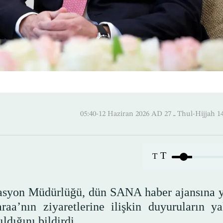
05:40-12 Haziran 2026 AD ـ 27 Thul
T
T
asyon Müdürlüğü, dün SANA haber ajansına y
a’nın ziyaretlerine ilişkin duyuruların ya
ldığını bildirdi.