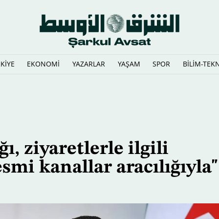
KİYE
EKONOMİ
YAZARLAR
YAŞAM
SPOR
BİLİM-TEK
 yerden yere vuruyor
 ziyaretlerle ilgili
smi kanallar aracılığıyla"