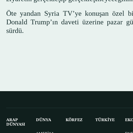
Öte yandan Syria TV’ye konuşan özel b
Donald Trump’ın daveti üzerine pazar gün
sürdü.
ARAP
DÜNYA
KÖRFEZ
TÜRKİYE
EK
DÜNYASI