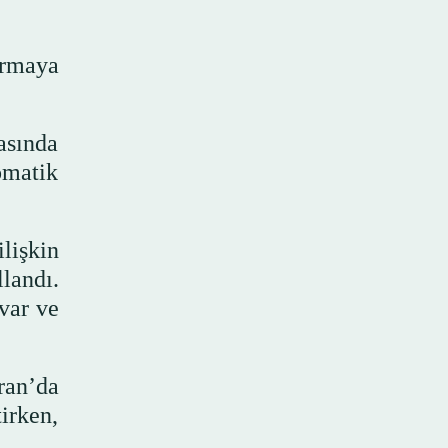
urmaya
asında
omatik
lişkin
landı.
var ve
ran’da
tirken,