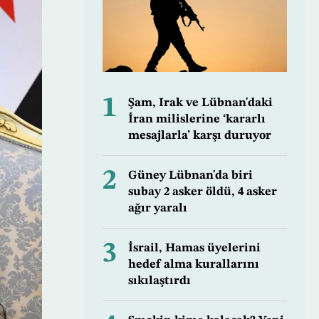
1
Şam, Irak ve Lübnan'daki
İran milislerine ‘kararlı
mesajlarla’ karşı duruyor
2
Güney Lübnan'da biri
subay 2 asker öldü, 4 asker
ağır yaralı
3
İsrail, Hamas üyelerini
hedef alma kurallarını
sıkılaştırdı