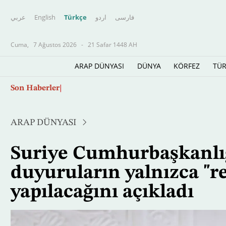
عربي
English
Türkçe
اردو
فارسى
Cuma,
7 Ağustos 2026
-
21 Safar 1448 AH
ARAP DÜNYASI
DÜNYA
KÖRFEZ
TÜR
Ana
Eleştirmenler Kevin Hart'ın zirvedeki filmini
Son Haberler
içeriğe
atla
ARAP DÜNYASI
Suriye Cumhurbaşkanlığı,
duyuruların yalnızca "re
yapılacağını açıkladı