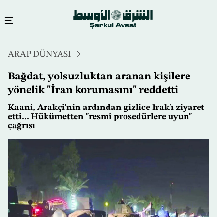
Ana
ARAP DÜNYASI
içeriğe
atla
Bağdat, yolsuzluktan aranan kişilere
yönelik "İran korumasını" reddetti
Kaani, Arakçi'nin ardından gizlice Irak'ı ziyaret
etti... Hükümetten "resmî prosedürlere uyun"
çağrısı