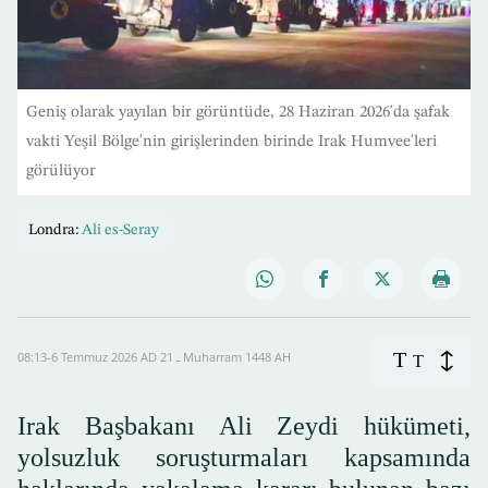
Geniş olarak yayılan bir görüntüde, 28 Haziran 2026'da şafak
vakti Yeşil Bölge'nin girişlerinden birinde Irak Humvee'leri
görülüyor
Londra:
Ali es-Seray
T
08:13-6 Temmuz 2026 AD ـ 21 Muharram 1448 AH
T
Irak Başbakanı Ali Zeydi hükümeti,
yolsuzluk soruşturmaları kapsamında