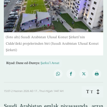
(foto altı) Suudi Arabistan Ulusal Konut Şirketi’nin
Cidde’deki projelerinden biri (Suudi Arabistan Ulusal Konut
Şirketi)
Riyad: Dane ed-Dureys:
Şarku'l Avsat
T
15:07-2 Haziran 2026 AD ـ 17 Thul-Hijjah 1447 AH
T
Suudi Arabistan emlak piyasasında, arzın