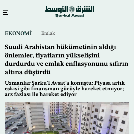
Ana
EKONOMİ
Emlak
içeriğe
atla
Suudi Arabistan hükümetinin aldığı
önlemler, fiyatların yükselişini
durdurdu ve emlak enflasyonunu sıfırın
altına düşürdü
Uzmanlar Şarku’l Avsat’a konuştu: Piyasa artık
eskisi gibi finansman gücüyle hareket etmiyor;
arz fazlası ile hareket ediyor