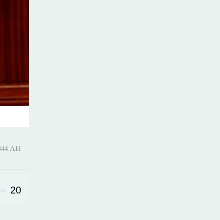
-Qi’dah 1444 AH
20