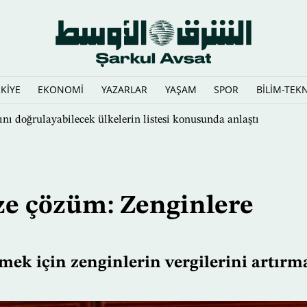
KİYE
EKONOMİ
YAZARLAR
YAŞAM
SPOR
BİLİM-TEK
e konusunda Kahire'de yapılan arabulucular toplantısını sekteye uğ
ze çözüm: Zenginlere
ek için zenginlerin vergilerini artırm