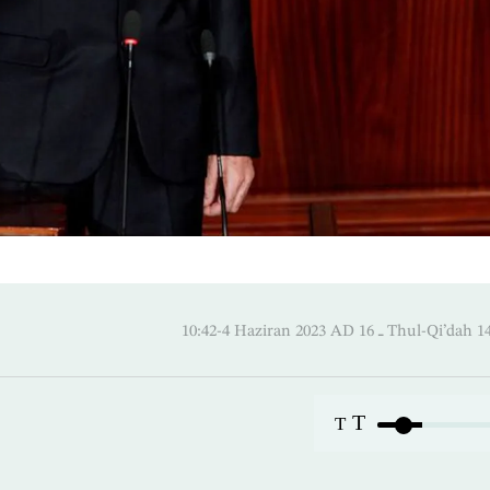
10:42-4 Haziran 2023 AD ـ 16 Thul
T
T