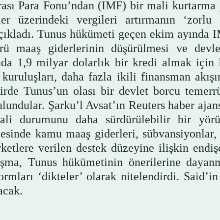
ası Para Fonu’ndan (IMF) bir mali kurtarma 
er üzerindeki vergileri artırmanın ‘zorlu 
’ açıkladı. Tunus hükümeti geçen ekim ayında I
örü maaş giderlerinin düşürülmesi ve devle
nda 1,9 milyar dolarlık bir kredi almak için 
uruluşları, daha fazla ikili finansman akışı
irde Tunus’un olası bir devlet borcu temerr
lundular. Şarku’l Avsat’ın Reuters haber ajan
ali durumunu daha sürdürülebilir bir yör
cesinde kamu maaş giderleri, sübvansiyonlar,
ketlere verilen destek düzeyine ilişkin endişe
laşma, Tunus hükümetinin önerilerine dayan
mları ‘dikteler’ olarak nitelendirdi. Said’in
acak.