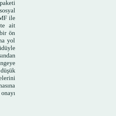
paketi
sosyal
MF ile
te ait
bir ön
na yol
üdüyle
sından
üngeye
 düşük
lerini
masına
 onayı