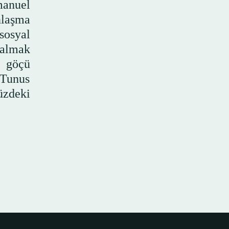
manuel
nlaşma
sosyal
 almak
ı göçü
. Tunus
üzdeki