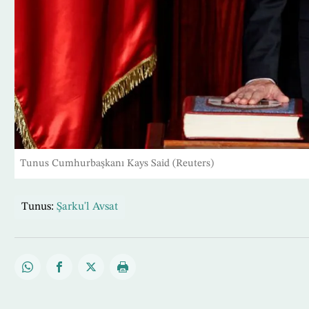
Tunus Cumhurbaşkanı Kays Said (Reuters)
Tunus:
Şarku'l Avsat