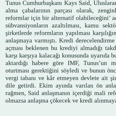
Tunus Cumhurbaşkanı Kays Said, Uluslarar
alma çabalarının parçası olarak, zenginl
reformlar için bir alternatif olabileceğini
sübvansiyonların azaltılması, kamu sekt
şirketlerde reformların yapılması karşılığı
anlaşmaya varmıştı. Kredi derecelendirme k
açması beklenen bu krediyi almadığı takd
karşı karşıya kalacağı konusunda uyarıda bu
aktardığı habere göre IMF, Tunus’un m
oturtması gerektiğini söyledi ve bunun ön
vergi tabanı ve kâr etmeyen devlete ait şir
dile getirdi. Ekim ayında varılan ön an
rağmen, Said anlaşmanın içerdiği mali refor
olmazsa anlaşma çökecek ve kredi alınmay