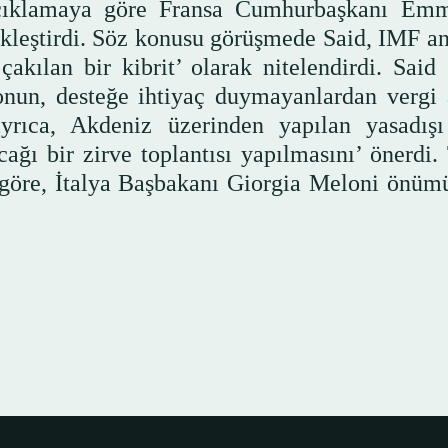
r açıklamaya göre Fransa Cumhurbaşkanı Em
ekleştirdi. Söz konusu görüşmede Said, IMF a
çakılan bir kibrit’ olarak nitelendirdi. Said 
yonun, desteğe ihtiyaç duymayanlardan vergi
 ayrıca, Akdeniz üzerinden yapılan yasadış
acağı bir zirve toplantısı yapılmasını’ önerdi
 göre, İtalya Başbakanı Giorgia Meloni önüm