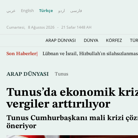
عربي
English
Türkçe
اردو
فارسى
Cumartesi,
8 Ağustos 2026
-
21 Safar 1448 AH
ARAP DÜNYASI
DÜNYA
KÖRFEZ
TÜR
Ana
Filistinli kaynak: İsrail'in çekinceleri, Gazz
Son Haberler
içeriğe
atla
ARAP DÜNYASI
Tunus
Tunus’da ekonomik kri
vergiler arttırılıyor
Tunus Cumhurbaşkanı mali krizi çözm
öneriyor