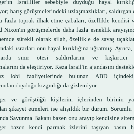
ger'ın İsrailliler sebebiyle duyduğu hayal kırıklı
or; barış görüşmelerindeki uzlaşmazlıkları, saldırgan 
a fazla toprak ilhak etme çabaları, özellikle kendisi
d Nixon'ın görüşmelerde daha fazla esneklik arayışın
nemde sürekli olarak silah, özellikle de savaş uçakl
ndaki ısrarları onu hayal kırıklığına uğratmış. Ayrıca
larda sınır ötesi saldırılarını ve kışkırtıcı
alarını da eleştiriyor. Keza İsrail'in ajandasını destek
ksız lobi faaliyetlerinde bulunan ABD içindek
rından duyduğu kızgınlığı da gizlemiyor.
ger ve görüştüğü kişilerin, içlerinden birinin ya
ıdan şikayet etmeleri ise alışıldık bir durum. Sorumlu
nda Savunma Bakanı bazen onu arayıp kendisine sitem
ger bazen kendi parmak izlerini taşıyan basın ha