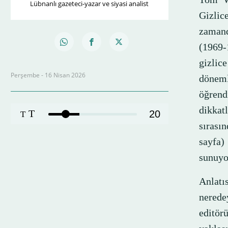
Lübnanlı gazeteci-yazar ve siyasi analist
Gizlic
zamand
(1969-
gizlic
Perşembe - 16 Nisan 2026
döneml
öğrend
dikkat
T
20
T
sırası
sayfa)
sunuyo
Anlatı
nerede
editörü