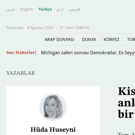
عربي
English
Türkçe
اردو
فارسى
Perşembe,
6 Ağustos 2026
-
21 Safar 1448 AH
ARAP DÜNYASI
DÜNYA
KÖRFEZ
TÜR
Suudi Arabistan, Tuğamiral Abdullah eş-Şehr
Son Haberler
YAZARLAR
Kis
anl
bir
Hüda Huseyni
Tom Wi