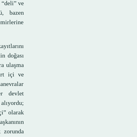
 “deli” ve
dü, bazen
mirlerine
yıtlarını
nin doğası
ara ulaşma
urt içi ve
anevralar
er devlet
 alıyordu;
çi” olarak
aşkanının
k zorunda