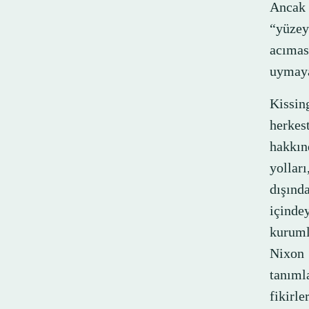
Ancak a
“yüzey
acımas
uymaya
Kissin
herkes
hakkın
yollar
dışınd
içinde
kurumla
Nixon “
tanıml
fikirl