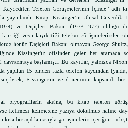
e Kaydedilen Telefon Görüşmelerinin İçinde” adlı ki
a yayınlandı. Kitap, Kissinger'ın Ulusal Güvenlik 
1974) ve Dışişleri Bakanı (1973-1977) olduğu d
e izlediği veya kaydettiği telefon görüşmelerinden o
erde henüz Dışişleri Bakanı olmayan George Shultz,
iğinde Kissinger'ın ofisinden gelen her aramada s
li davranmaya başlamıştı. Bu kayıtlar, yalnızca Nixo
nda yapılan 15 binden fazla telefon kaydından (yakla
 seçilerek, Kissinger'ın ve döneminin kapsamlı bir p
r.
sal biyografilerin aksine, bu kitap telefon görüş
yse kelimesi kelimesine yazıya dökülmüş haline day
n kısa bir açıklamasıyla görüşmelerin içeriğini birleşt