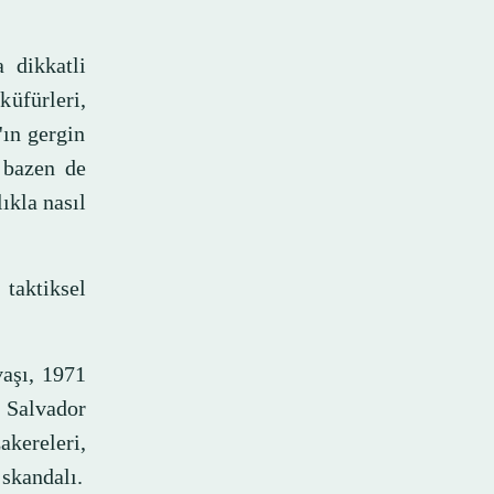
 dikkatli
üfürleri,
'ın gergin
, bazen de
ıkla nasıl
 taktiksel
vaşı, 1971
 Salvador
kereleri,
 skandalı.