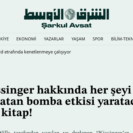
KİYE
EKONOMİ
YAZARLAR
YAŞAM
SPOR
BİLİM-TEK
i'yi Çok Uluslu Deniz Savunma Koalisyonu Komutanı olarak atadı
singer hakkında her şeyi
atan bomba etkisi yarata
 kitap!
lls tarafından yazılan ve derlenen “Kissinger’ın K