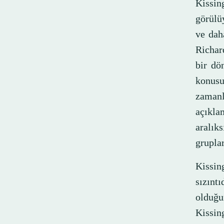
Kissin
görülüy
ve dah
Richar
bir dö
konusu
zaman
açıklam
aralı
grupla
Kissin
sızınt
olduğu
Kissin