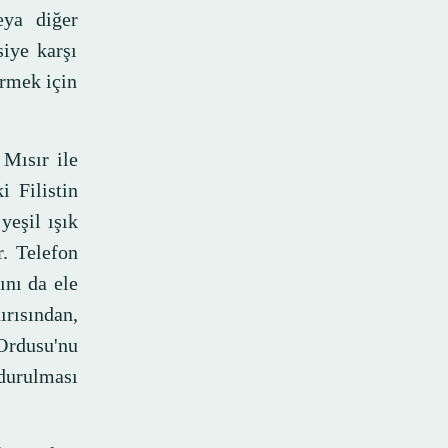
eya diğer
iye karşı
rmek için
 Mısır ile
i Filistin
yeşil ışık
r. Telefon
ını da ele
ırısından,
Ordusu'nu
urulması