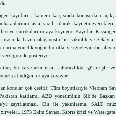
rdu.
nger kayıtları”, kamera karşısında konuşurken açıkça
uhataplarının asla yazılı olarak kaydetmeyecekleri k
leri ve entrikaları ortaya koyuyor. Kayıtlar, Kissinger
r sırasında bazen olağanüstü bir sakinlik ve zekâyla
ılarına yönelik yoğun bir öfke ve iğneleyici bir alaycıl
 verdiğini de gösteriyor.
tlar, bu kararların nasıl sabırsızlıkla, gösterişle ve
alarla alındığını ortaya koyuyor.
ılan konular çok çeşitli: Tüm boyutlarıyla Vietnam Sa
akistan katliamı, ABD yönetiminin Şili'de Başkan
e'yi zayıflatması, Çin ile yakınlaşma, SALT müza
zirveleri, 1973 Ekim Savaşı, Kıbrıs krizi ve Watergate