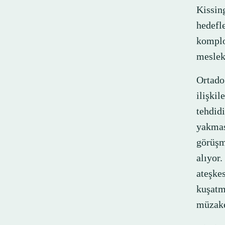
Kissin
hedefl
komplo
meslekt
Ortadoğ
ilişkil
tehdidi
yakmas
görüşme
alıyor
ateşke
kuşat
müzaker