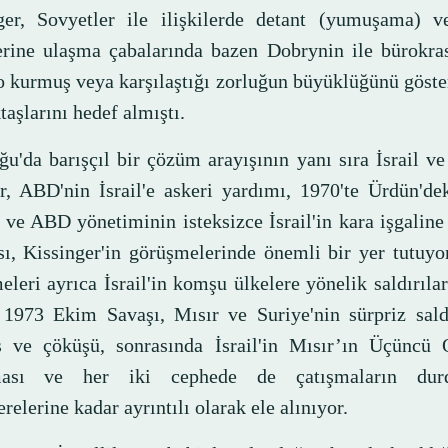
ger, Sovyetler ile ilişkilerde detant (yumuşama) v
erine ulaşma çabalarında bazen Dobrynin ile bürokras
 kurmuş veya karşılaştığı zorluğun büyüklüğünü göste
aşlarını hedef almıştı.
u'da barışçıl bir çözüm arayışının yanı sıra İsrail ve
er, ABD'nin İsrail'e askeri yardımı, 1970'te Ürdün'dek
 ve ABD yönetiminin isteksizce İsrail'in kara işgaline 
ı, Kissinger'in görüşmelerinde önemli bir yer tutuyo
leri ayrıca İsrail'in komşu ülkelere yönelik saldırılar
. 1973 Ekim Savaşı, Mısır ve Suriye'nin sürpriz sald
s ve çöküşü, sonrasında İsrail'in Mısır’ın Üçüncü 
ması ve her iki cephede de çatışmaların durd
elerine kadar ayrıntılı olarak ele alınıyor.