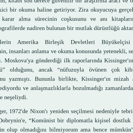
m, kitabı son derece güvenilir bir araştırma aracı ve 
ekici bir okuma haline getiriyor. Zira okuyucuya gerç
 karar alma sürecinin coşkusunu ve anı kitaplar
ografilerde nadiren bulunan bir mutlak dürüstlüğü aktar
tlerin Amerika Birleşik Devletleri Büyükelçisi
in, insanları anlama ve okuma konusunda yetenekli, s
. Moskova'ya gönderdiği ilk raporlarında Kissinger'ı
lü” olduğunu, ancak “nüfuzuyla övünen çok kibi
nu yazmıştı. Bununla birlikte, Kissinger'ın mizah a
 ediyordu ve anlaşmazlıklarla bozulmadığı zamanlarda 
e neşeliydi.
ger, 1972'de Nixon'ı yeniden seçilmesi nedeniyle tebri
Dobrynin'e, “Komünist bir diplomatla kişisel dostluk
n olup olmadığını bilmiyorum ama bence mümkün” 