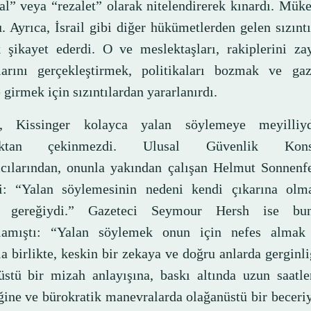
al” veya “rezalet” olarak nitelendirerek kınardı. Mü
. Ayrıca, İsrail gibi diğer hükümetlerden gelen sızınt
k şikayet ederdi. O ve meslektaşları, rakiplerini za
larını gerçekleştirmek, politikaları bozmak ve gaze
girmek için sızıntılardan yararlanırdı.
ı, Kissinger kolayca yalan söylemeye meyilliy
ktan çekinmezdi. Ulusal Güvenlik Konsey
cılarından, onunla yakından çalışan Helmut Sonnenfe
i: “Yalan söylemesinin nedeni kendi çıkarına olma
ı gereğiydi.” Gazeteci Seymour Hersh ise bu
amıştı: “Yalan söylemek onun için nefes almak 
 birlikte, keskin bir zekaya ve doğru anlarda gerginli
üstü bir mizah anlayışına, baskı altında uzun saatle
ğine ve bürokratik manevralarda olağanüstü bir beceriy