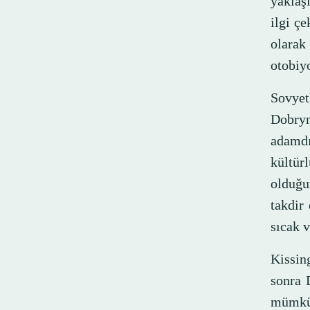
yaklaşı
ilgi ç
olarak
otobiy
Sovye
Dobryn
adamdı
kültür
olduğu
takdir
sıcak v
Kissin
sonra 
mümkü