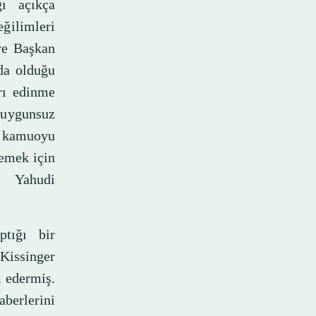
ğı açıkça
eğilimleri
 ve Başkan
da olduğu
arı edinme
, uygunsuz
 kamuoyu
lemek için
i Yahudi
ptığı bir
 Kissinger
 edermiş.
berlerini