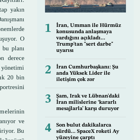
tap yakın
Danışmanı
1
İran, Umman ile Hürmüz
önemlerde
konusunda anlaşmaya
luşuyor. O
vardığını açıkladı...
Trump'tan "sert darbe"
 bu planı
uyarısı
on derece
n yönetimi
2
İran Cumhurbaşkanı: Şu
anda Yüksek Lider ile
şık 20 bin
iletişim çok zor
ortresini
3
Şam, Irak ve Lübnan'daki
İran milislerine ‘kararlı
mesajlarla’ karşı duruyor
melerinin
anıyor ve
4
Son bulut dakikalarca
iriyor. Bu
sürdü... SpaceX roketi Ay
yüzeyine çarptı