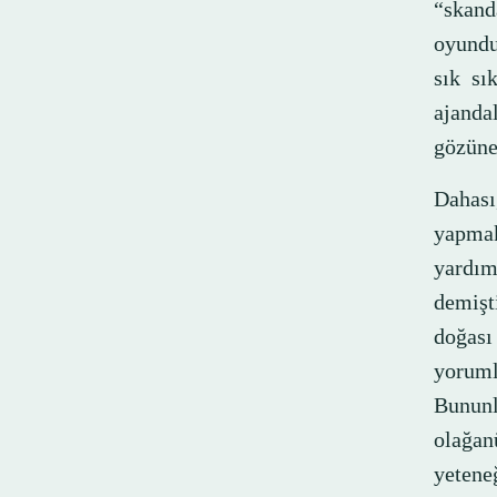
“skand
oyundu
sık sı
ajanda
gözüne 
Dahas
yapma
yardım
demişt
doğas
yoruml
Bununla
olağan
yetene