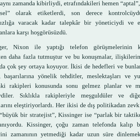
ynı zamanda kibirliydi, etrafındakileri hemen “aptal”,
sel” olarak etiketlerdi, son derece kontrolcüy
ızlığa varacak kadar talepkâr bir yöneticiydi ve e
nlara karşı hoşgörüsüzdü.
ger, Nixon ile yaptığı telefon görüşmelerinin ka
ten daha fazla tutmuştur ve bu konuşmalar, ilişkileri
da çok şey ortaya koyuyor. İkisi de hedefleri ve bunl
ı, başarılarına yönelik tehditler, meslektaşları ve y
aki rakipleri konusunda sonu gelmez planlar ve m
ydiler. Sıklıkla rakipleriyle meşguldüler ve diğ
rını eleştiriyorlardı. Her ikisi de dış politikadan zevk
büyük bir stratejist”, Kissinger ise “parlak bir taktik
anıyordu. Kissinger, çoğu zaman telefonda kalıp b
erini zamanının yetmediği kadar uzun süre dinleme