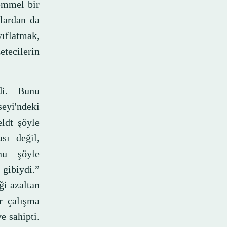
kemmel bir
ılardan da
yıflatmak,
tecilerin
di. Bunu
i'ndeki
ldt şöyle
sı değil,
nu şöyle
gibiydi.”
ği azaltan
r çalışma
e sahipti.