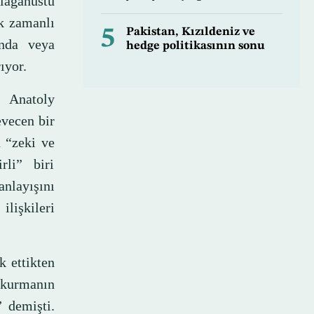
olağanüstü
ek zamanlı
5
Pakistan, Kızıldeniz ve
ında veya
hedge politikasının sonu
ıyor.
 Anatoly
evecen bir
n “zeki ve
rli” biri
nlayışını
ilişkileri
k ettikten
 kurmanın
demişti.