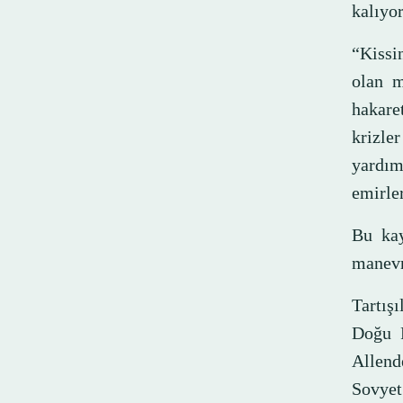
kalıyo
“Kissi
olan m
hakaret
krizle
yardımc
emirler
Bu kayı
manevr
Tartış
Doğu P
Allend
Sovyet 