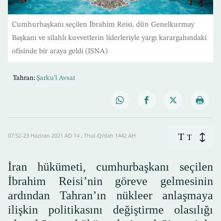
Cumhurbaşkanı seçilen İbrahim Reisi, dün Genelkurmay
Başkanı ve silahlı kuvvetlerin liderleriyle yargı karargahındaki
ofisinde bir araya geldi (ISNA)
Tahran:
Şarku’l Avsat
T
07:52-23 Haziran 2021 AD ـ 14 Thul-Qi’dah 1442 AH
T
İran hükümeti, cumhurbaşkanı seçilen
İbrahim Reisi’nin göreve gelmesinin
ardından Tahran’ın nükleer anlaşmaya
ilişkin politikasını değiştirme olasılığı