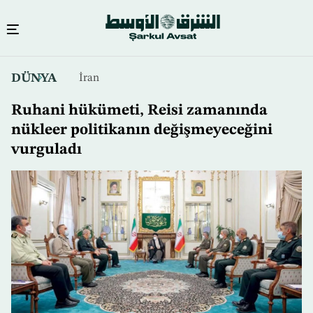
Ana
DÜNYA
İran
içeriğe
atla
Ruhani hükümeti, Reisi zamanında
nükleer politikanın değişmeyeceğini
vurguladı