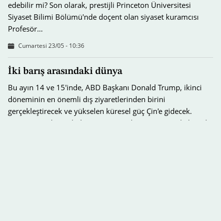
edebilir mi? Son olarak, prestijli Princeton Üniversitesi
Siyaset Bilimi Bölümü'nde doçent olan siyaset kuramcısı
Profesör…
Cumartesi 23/05 - 10:36
İki barış arasındaki dünya
Bu ayın 14 ve 15'inde, ABD Başkanı Donald Trump, ikinci
döneminin en önemli dış ziyaretlerinden birini
gerçekleştirecek ve yükselen küresel güç Çin'e gidecek.
Trump'ın Çinli mevkidaşı Şi Cinping ile görüşmesi, iki büyük
güç arasındaki ilişkilerin geleceğine kapı açarak, iş birliği ve
birlikte…
Cumartesi 09/05 - 09:43
Charles Kongrede: İki George’un tarihi ve
geleceği
Kral 3. Charles'ın birkaç gün önce ABD’ye yaptığı tarihi