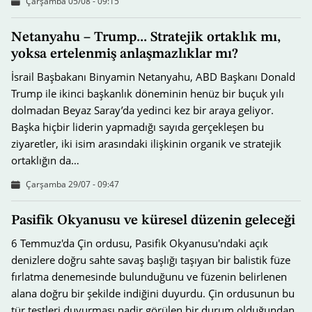
Çarşamba 05/08 - 09:15
Netanyahu – Trump... Stratejik ortaklık mı,
yoksa ertelenmiş anlaşmazlıklar mı?
İsrail Başbakanı Binyamin Netanyahu, ABD Başkanı Donald
Trump ile ikinci başkanlık döneminin henüz bir buçuk yılı
dolmadan Beyaz Saray’da yedinci kez bir araya geliyor.
Başka hiçbir liderin yapmadığı sayıda gerçekleşen bu
ziyaretler, iki isim arasındaki ilişkinin organik ve stratejik
ortaklığın da…
Çarşamba 29/07 - 09:47
Pasifik Okyanusu ve küresel düzenin geleceği
6 Temmuz'da Çin ordusu, Pasifik Okyanusu'ndaki açık
denizlere doğru sahte savaş başlığı taşıyan bir balistik füze
fırlatma denemesinde bulunduğunu ve füzenin belirlenen
alana doğru bir şekilde indiğini duyurdu. Çin ordusunun bu
tür testleri duyurması nadir görülen bir durum olduğundan