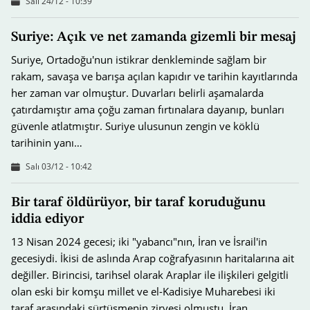
Salı 24/12 - 10:39
Suriye: Açık ve net zamanda gizemli bir mesaj
Suriye, Ortadoğu'nun istikrar denkleminde sağlam bir
rakam, savaşa ve barışa açılan kapıdır ve tarihin kayıtlarında
her zaman var olmuştur. Duvarları belirli aşamalarda
çatırdamıştır ama çoğu zaman fırtınalara dayanıp, bunları
güvenle atlatmıştır. Suriye ulusunun zengin ve köklü
tarihinin yanı…
Salı 03/12 - 10:42
Bir taraf öldürüyor, bir taraf koruduğunu
iddia ediyor
13 Nisan 2024 gecesi; iki "yabancı"nın, İran ve İsrail'in
gecesiydi. İkisi de aslında Arap coğrafyasının haritalarına ait
değiller. Birincisi, tarihsel olarak Araplar ile ilişkileri gelgitli
olan eski bir komşu millet ve el-Kadisiye Muharebesi iki
taraf arasındaki sürtüşmenin zirvesi olmuştu. İran…